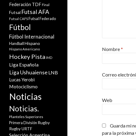
Federación TDF
Final
Futsal AFA
Futsal
Futsal Federado
Futsal CAFS
Fútbol
Fútbol Internacional
Hispano
Handball
Nombre
*
Hispano Americano
Hockey Pista
IMD
Liga Española
Liga Ushuaiense
LNB
Correo electrón
Lucas Yerobi
Motociclismo
Noticias
Web
Noticias.
Planteles Superiores
Rugby
Primera División
Guarda mi n
Rugby URTF
para la próxima
Selección Argentina