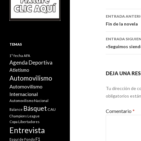
Navegaci
ENTRADA ANTER
de
Fin de la novela
entradas
ENTRADA SIGUIE
TEMAS
«Seguimos siendo
1° fecha
AFA
Agenda Deportiva
Atletismo
DEJA UNA RE
Automovilismo
Automovilismo
Tu dirección de co
Internacional
obligatorios est
Automovilismo Nacional
Básquet
CAU
Balance
Comentario
*
Champions League
Copa Libertadores
Entrevista
F1
Esquí de Fondo