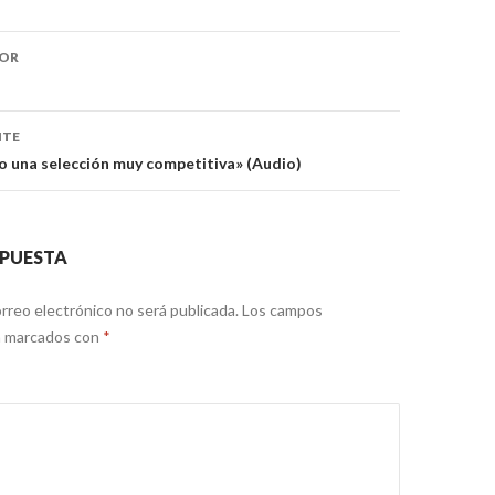
ón
IOR
NTE
 una selección muy competitiva» (Audio)
SPUESTA
rreo electrónico no será publicada.
Los campos
án marcados con
*