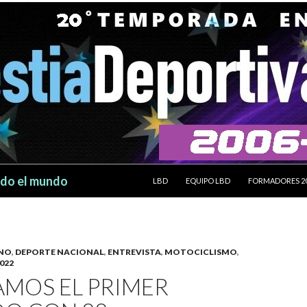
SALTAR AL CONTENIDO
odo el mundo
LBD
EQUIPO LBD
FORMADORES 2
INO
,
DEPORTE NACIONAL
,
ENTREVISTA
,
MOTOCICLISMO
,
022
AMOS EL PRIMER