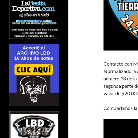
Contacto con Ma
Normalizadora d
número 38 de la 
segunda parte de
valor de $20.000
Compartimos la e