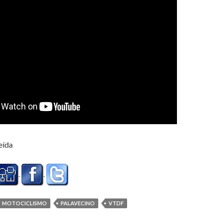
eída
MOTOCICLISMO
PALAVECINO
VTDF