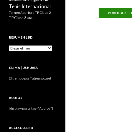
Tenis Internacional
Torneo Apertura
TP Clase 2
TP Clase 3
URC
RESUMEN LBD
Resumen
LBD
CLIMA | USHUAIA
El tiempo por Tutiempo.net
AUDIOS
[display-posts tag="Audios"]
ACCESO A LBD