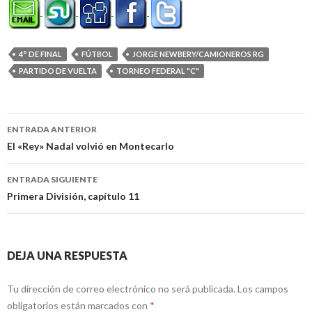
4° DE FINAL
FÚTBOL
JORGE NEWBERY/CAMIONEROS RG
PARTIDO DE VUELTA
TORNEO FEDERAL "C"
Navegación
ENTRADA ANTERIOR
de
El «Rey» Nadal volvió en Montecarlo
entradas
ENTRADA SIGUIENTE
Primera División, capítulo 11
DEJA UNA RESPUESTA
Tu dirección de correo electrónico no será publicada.
Los campos
obligatorios están marcados con
*