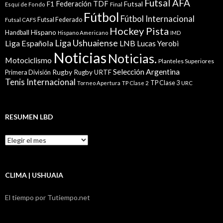
Futsal AFA
Federación TDF
Futsal
F1
Esquí de Fondo
Final
Fútbol
Fútbol Internacional
Futsal Federado
Futsal CAFS
Hockey Pista
Hispano
Handball
Hispano Americano
IMD
Liga Ushuaiense
Liga Española
LNB
Lucas Yerobi
Noticias
Noticias.
Motociclismo
Planteles Superiores
Selección Argentina
Rugby
Rugby URTF
Primera División
Tenis Internacional
TP Clase 3
Torneo Apertura
TP Clase 2
URC
RESUMEN LBD
Resumen
LBD
CLIMA | USHUAIA
El tiempo por Tutiempo.net