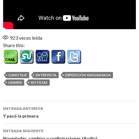
923
veces leída
Share this:
CANOTAJE
ENTREVISTA
EXPEDICIÓN YAHGASHAGA
LINARES
NOTICIAS
Navegación
ENTRADA ANTERIOR
de
Y pasó la primera
entradas
ENTRADA SIGUIENTE
Novedades, cambios y confirmaciones (Audio)