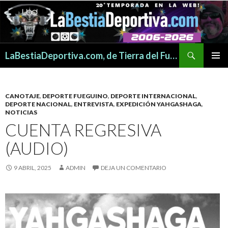
Buscar
LaBestiaDeportiva.com, de Tierra del Fuego para todo el mundo
SALTAR
MENÚ
AL
PRINCI
CONTENIDO
CANOTAJE
,
DEPORTE FUEGUINO
,
DEPORTE INTERNACIONAL
,
DEPORTE NACIONAL
,
ENTREVISTA
,
EXPEDICIÓN YAHGASHAGA
,
NOTICIAS
CUENTA REGRESIVA
(AUDIO)
9 ABRIL, 2025
ADMIN
DEJA UN COMENTARIO