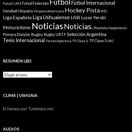
Fútbol
Fútbol Internacional
Futsal Federado
Futsal CAFS
Hockey Pista
Hispano
Handball
Hispano Americano
IMD
Liga Ushuaiense
Liga Española
LNB
Lucas Yerobi
Noticias
Noticias.
Motociclismo
Planteles Superiores
Selección Argentina
Rugby
Rugby URTF
Primera División
Tenis Internacional
TP Clase 3
Torneo Apertura
TP Clase 2
URC
RESUMEN LBD
Resumen
LBD
CLIMA | USHUAIA
El tiempo por Tutiempo.net
AUDIOS