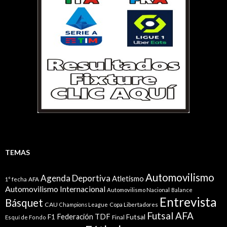
TEMAS
Automovilismo
Agenda Deportiva
Atletismo
1° fecha
AFA
Automovilismo Internacional
Automovilismo Nacional
Balance
Entrevista
Básquet
CAU
Champions League
Copa Libertadores
Futsal AFA
Federación TDF
Futsal
F1
Esquí de Fondo
Final