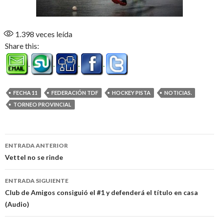
1.398
veces leída
Share this:
FECHA 11
FEDERACIÓN TDF
HOCKEY PISTA
NOTICIAS.
TORNEO PROVINCIAL
Navegación
ENTRADA ANTERIOR
de
Vettel no se rinde
entradas
ENTRADA SIGUIENTE
Club de Amigos consiguió el #1 y defenderá el título en casa
(Audio)