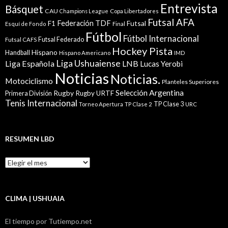
Entrevista
Básquet
CAU
Champions League
Copa Libertadores
Futsal AFA
Federación TDF
Futsal
F1
Esquí de Fondo
Final
Fútbol
Fútbol Internacional
Futsal Federado
Futsal CAFS
Hockey Pista
Hispano
Handball
Hispano Americano
IMD
Liga Ushuaiense
Liga Española
LNB
Lucas Yerobi
Noticias
Noticias.
Motociclismo
Planteles Superiores
Selección Argentina
Rugby
Rugby URTF
Primera División
Tenis Internacional
TP Clase 3
Torneo Apertura
TP Clase 2
URC
RESUMEN LBD
Resumen
LBD
CLIMA | USHUAIA
El tiempo por Tutiempo.net