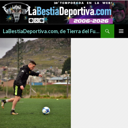
Buscar
LaBestiaDeportiva.com, de Tierra del Fuego para todo el mundo
SALTAR
MENÚ
AL
PRINCI
CONTENIDO