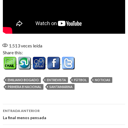
1.513
veces leída
Share this:
EMILIANO BOGADO
ENTREVISTA
FÚTBOL
NOTICIAS
PRIMERA B NACIONAL
SANTAMARINA
Navegación
ENTRADA ANTERIOR
de
La final menos pensada