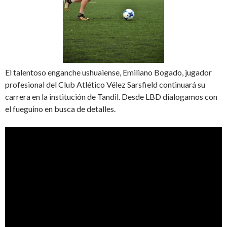
El talentoso enganche ushuaiense, Emiliano Bogado, jugador
profesional del Club Atlético Vélez Sarsfield continuará su
carrera en la institución de Tandil. Desde LBD dialogamos con
el fueguino en busca de detalles.