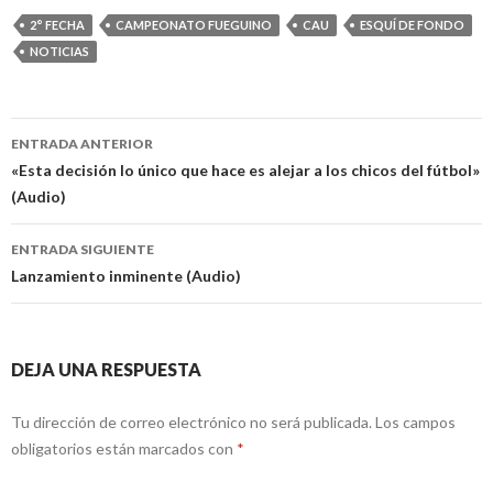
2° FECHA
CAMPEONATO FUEGUINO
CAU
ESQUÍ DE FONDO
NOTICIAS
Navegación
ENTRADA ANTERIOR
de
«Esta decisión lo único que hace es alejar a los chicos del fútbol»
(Audio)
entradas
ENTRADA SIGUIENTE
Lanzamiento inminente (Audio)
DEJA UNA RESPUESTA
Tu dirección de correo electrónico no será publicada.
Los campos
obligatorios están marcados con
*