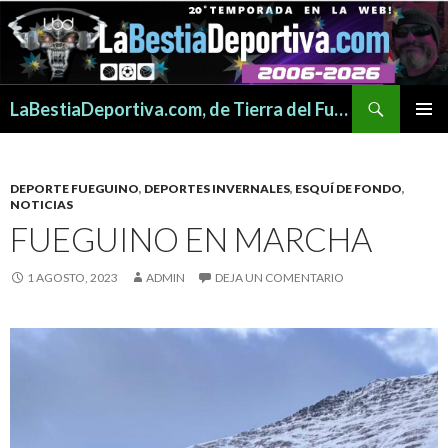
Buscar
LaBestiaDeportiva.com, de Tierra del Fuego para todo el mundo
SALTAR
MENÚ
AL
PRINCI
CONTENIDO
DEPORTE FUEGUINO
,
DEPORTES INVERNALES
,
ESQUÍ DE FONDO
,
NOTICIAS
FUEGUINO EN MARCHA
1 AGOSTO, 2023
ADMIN
DEJA UN COMENTARIO