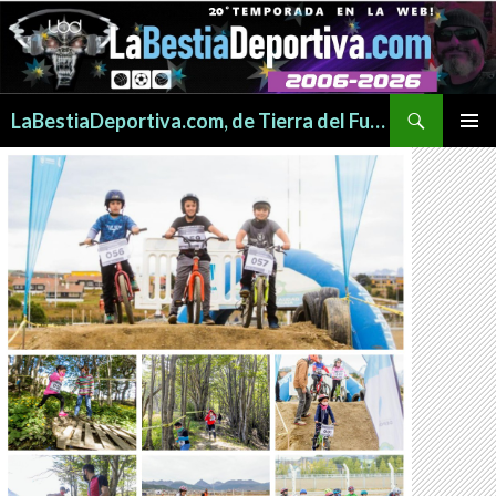
Buscar
LaBestiaDeportiva.com, de Tierra del Fuego para todo el mundo
SALTAR
MENÚ
AL
PRINCI
CONTENIDO