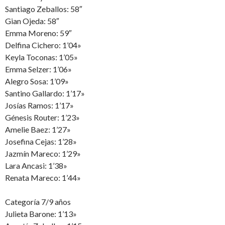
Santiago Zeballos: 58″
Gian Ojeda: 58″
Emma Moreno: 59″
Delfina Cichero: 1’04»
Keyla Toconas: 1’05»
Emma Selzer: 1’06»
Alegro Sosa: 1’09»
Santino Gallardo: 1’17»
Josías Ramos: 1’17»
Génesis Router: 1’23»
Amelie Baez: 1’27»
Josefina Cejas: 1’28»
Jazmín Mareco: 1’29»
Lara Ancasi: 1’38»
Renata Mareco: 1’44»
Categoría 7/9 años
Julieta Barone: 1’13»