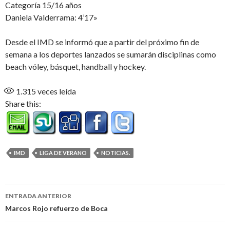
Categoría 15/16 años
Daniela Valderrama: 4’17»
Desde el IMD se informó que a partir del próximo fin de
semana a los deportes lanzados se sumarán disciplinas como
beach vóley, básquet, handball y hockey.
1.315
veces leída
Share this:
IMD
LIGA DE VERANO
NOTICIAS.
Navegación
ENTRADA ANTERIOR
de
Marcos Rojo refuerzo de Boca
entradas