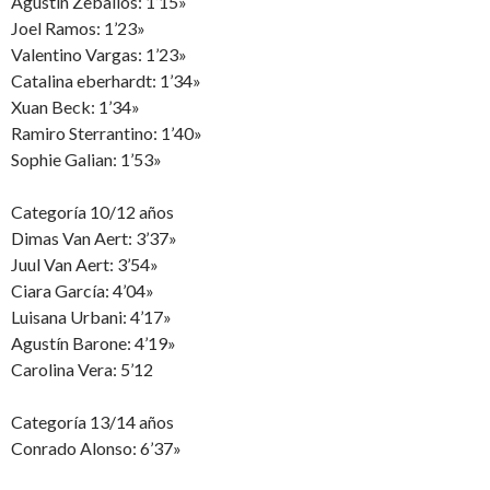
Agustín Zeballos: 1’15»
Joel Ramos: 1’23»
Valentino Vargas: 1’23»
Catalina eberhardt: 1’34»
Xuan Beck: 1’34»
Ramiro Sterrantino: 1’40»
Sophie Galian: 1’53»
Categoría 10/12 años
Dimas Van Aert: 3’37»
Juul Van Aert: 3’54»
Ciara García: 4’04»
Luisana Urbani: 4’17»
Agustín Barone: 4’19»
Carolina Vera: 5’12
Categoría 13/14 años
Conrado Alonso: 6’37»