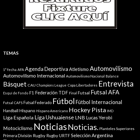
TEMAS
Automovilismo
Agenda Deportiva
Atletismo
1° fecha
AFA
Automovilismo Internacional
Automovilismo Nacional
Balance
Entrevista
Básquet
CAU
Champions League
Copa Libertadores
Futsal AFA
Federación TDF
Futsal
F1
Esquí de Fondo
Final
Fútbol
Fútbol Internacional
Futsal Federado
Futsal CAFS
Hockey Pista
Hispano
Handball
Hispano Americano
IMD
Liga Ushuaiense
Liga Española
LNB
Lucas Yerobi
Noticias
Noticias.
Motociclismo
Planteles Superiores
Selección Argentina
Rugby
Rugby URTF
Primera División