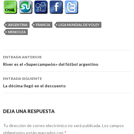
ARGENTINA
FRANCIA
LIGA MUNDIAL DE VOLEY
MENDOZA
Navegación
ENTRADA ANTERIOR
de
River es el «Supercampeón» del fútbol argentino
entradas
ENTRADA SIGUIENTE
La décima llegó en el descuento
DEJA UNA RESPUESTA
Tu dirección de correo electrónico no será publicada.
Los campos
obligatorios están marcados con
*