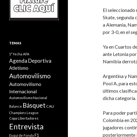
El seleccionado 
Skate, segunda c
a Alemania, Nami
por 3-0, en el s
TEMAS
Ya en Cuartos de 
ante Letonia por 
1° fecha
AFA
Agenda Deportiva
Namibia derrotá
Atletismo
Automovilismo
Argentina y Nami
Pool A, para est
Automovilismo
últimos clasific
Internacional
dicha categoría.
Automovilismo Nacional
Básquet
CAU
Balance
Para poder parti
Champions League
Copa Libertadores
Colombia en 202
Entrevista
jugadores conti
posteriormente s
F1
Esquí de Fondo