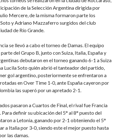
hos torneos se realizaron en la ciudad de Roccaraso,
rticipación de la Selección Argentina dirigida por
ulio Mercere, de la misma formaron parte los
 Soto y Adriano Mazzaferro surgidos del club
ciudad de Río Grande.
ncia se llevó a cabo el torneo de Damas. El equipo
parte del Grupo B, junto con Suiza, Italia, España y
gentinas debutaron en el torneo ganando 6-1 a Suiza
a Lucila Soto quién abrió el tanteador del partido,
er gol argentino, posteriormente se enfrentaron a
errotadas en Over Time 1-0, ante España cayeron por
lombia las superó por un apretado 2-1.
ados pasaron a Cuartos de Final, el rival fue Francia
 Para definir su ubicación del 5° al 8° puesto del
ntaron a Letonia, ganando por 2-1 obteniendo el 5°
ar a Italia por 3-0, siendo este el mejor puesto hasta
por las damas.