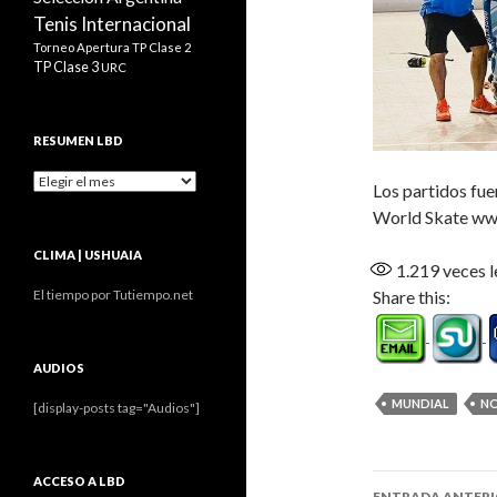
Tenis Internacional
Torneo Apertura
TP Clase 2
TP Clase 3
URC
RESUMEN LBD
Resumen
Los partidos fuer
LBD
World Skate www
CLIMA | USHUAIA
1.219
veces l
Share this:
El tiempo por Tutiempo.net
AUDIOS
MUNDIAL
NO
[display-posts tag="Audios"]
Navegaci
ACCESO A LBD
ENTRADA ANTER