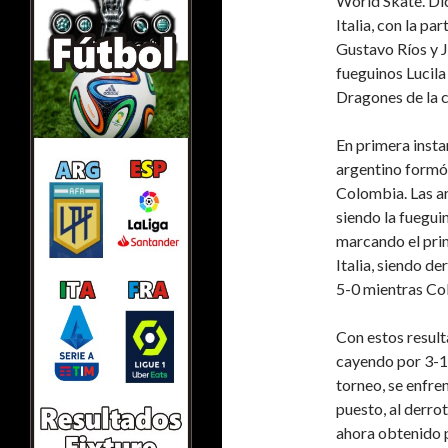
World Skate. Dic
Italia, con la pa
Gustavo Ríos y J
fueguinos Lucila
Dragones de la 
En primera insta
argentino formó 
Colombia. Las ar
siendo la fueguin
marcando el prim
Italia, siendo d
5-0 mientras Co
Con estos result
cayendo por 3-1.
torneo, se enfre
puesto, al derrot
ahora obtenido 