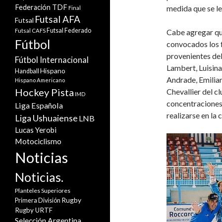
Federación TDF
medida que se le
Final
Futsal AFA
Futsal
Futsal Federado
Futsal CAFS
Cabe agregar qu
Fútbol
convocados los 
provenientes del
Fútbol Internacional
Lambert, Luisina
Hispano
Handball
Andrade, Emilia
Hispano Americano
Hockey Pista
Chevallier del c
IMD
concentraciones 
Liga Española
realizarse en la
Liga Ushuaiense
LNB
Lucas Yerobi
Motociclismo
Noticias
Noticias.
Planteles Superiores
Rugby
Primera División
Rugby URTF
Selección Argentina