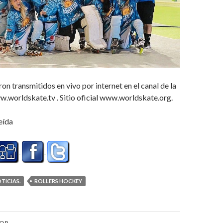
on transmitidos en vivo por internet en el canal de la
.worldskate.tv . Sitio oficial www.worldskate.org.
eída
TICIAS.
ROLLERS HOCKEY
ón
IOR