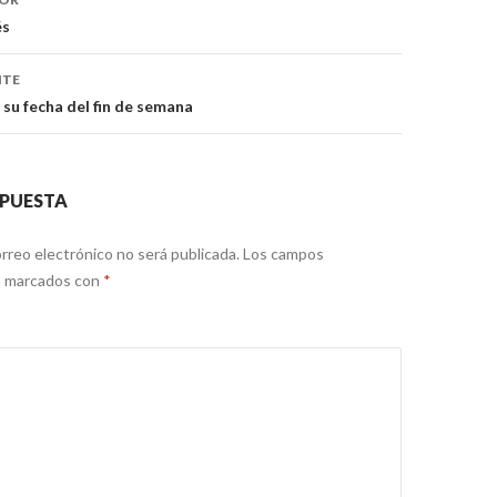
és
NTE
u fecha del fin de semana
SPUESTA
rreo electrónico no será publicada.
Los campos
án marcados con
*