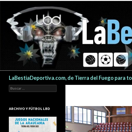
Buscar
LaBestiaDeportiva.com, de Tierra del Fuego para t
Buscar:
ARCHIVO Y FÚTBOL LBD