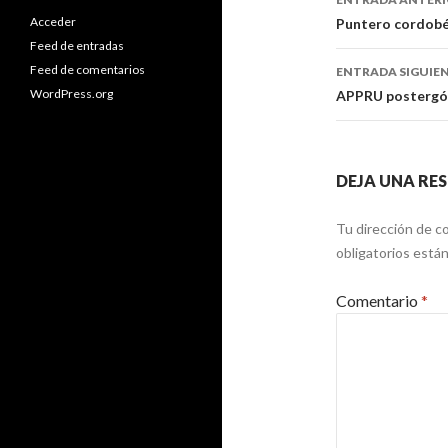
de
Acceder
Puntero cordob
Feed de entradas
entradas
Feed de comentarios
ENTRADA SIGUIE
WordPress.org
APPRU postergó s
DEJA UNA RE
Tu dirección de co
obligatorios est
Comentario
*