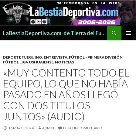
Buscar
LaBestiaDeportiva.com, de Tierra del Fuego para todo el mundo
SALTAR
MENÚ
AL
PRINCI
CONTENIDO
DEPORTE FUEGUINO
,
ENTREVISTA
,
FÚTBOL - PRIMERA DIVISIÓN
,
FÚTBOL LIGA USHUAIENSE
,
NOTICIAS
«MUY CONTENTO TODO EL
EQUIPO, LO QUE NO HABÍA
PASADO EN AÑOS LLEGÓ
CON DOS TITULOS
JUNTOS» (AUDIO)
16 MAYO, 2024
ADMIN
DEJA UN COMENTARIO