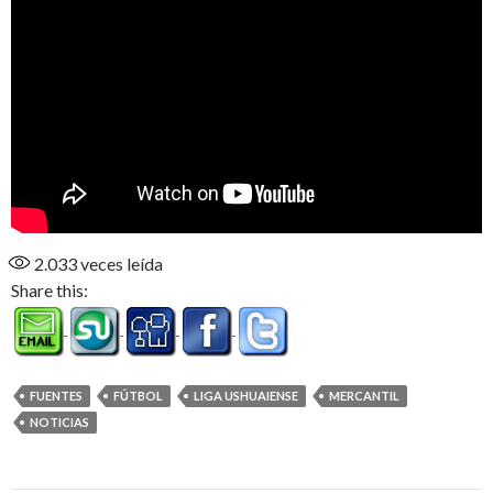
2.033
veces leída
Share this:
FUENTES
FÚTBOL
LIGA USHUAIENSE
MERCANTIL
NOTICIAS