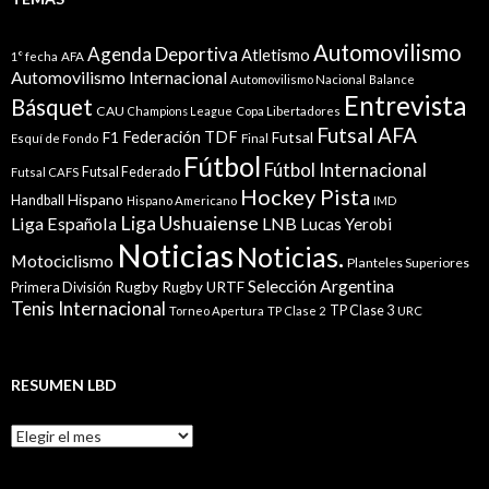
Automovilismo
Agenda Deportiva
Atletismo
1° fecha
AFA
Automovilismo Internacional
Automovilismo Nacional
Balance
Entrevista
Básquet
CAU
Champions League
Copa Libertadores
Futsal AFA
Federación TDF
Futsal
F1
Esquí de Fondo
Final
Fútbol
Fútbol Internacional
Futsal Federado
Futsal CAFS
Hockey Pista
Hispano
Handball
Hispano Americano
IMD
Liga Ushuaiense
Liga Española
LNB
Lucas Yerobi
Noticias
Noticias.
Motociclismo
Planteles Superiores
Selección Argentina
Rugby
Rugby URTF
Primera División
Tenis Internacional
TP Clase 3
Torneo Apertura
TP Clase 2
URC
RESUMEN LBD
Resumen
LBD