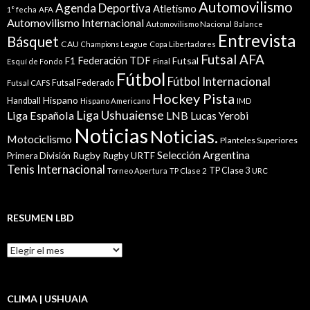
Automovilismo
Agenda Deportiva
Atletismo
1° fecha
AFA
Automovilismo Internacional
Automovilismo Nacional
Balance
Entrevista
Básquet
CAU
Champions League
Copa Libertadores
Futsal AFA
Federación TDF
Futsal
F1
Esquí de Fondo
Final
Fútbol
Fútbol Internacional
Futsal Federado
Futsal CAFS
Hockey Pista
Hispano
Handball
Hispano Americano
IMD
Liga Ushuaiense
Liga Española
LNB
Lucas Yerobi
Noticias
Noticias.
Motociclismo
Planteles Superiores
Selección Argentina
Rugby
Rugby URTF
Primera División
Tenis Internacional
TP Clase 3
Torneo Apertura
TP Clase 2
URC
RESUMEN LBD
Resumen
LBD
CLIMA | USHUAIA