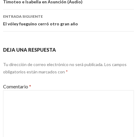
de
Timoteo e Isabella en Asunción (Audio)
entradas
ENTRADA SIGUIENTE
El vóley fueguino cerró otro gran año
DEJA UNA RESPUESTA
Tu dirección de correo electrónico no será publicada.
Los campos
obligatorios están marcados con
*
Comentario
*