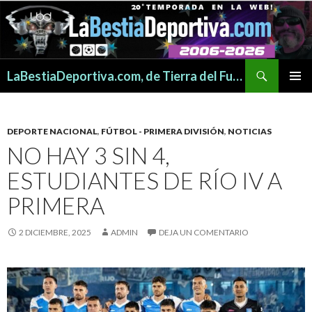
Buscar
LaBestiaDeportiva.com, de Tierra del Fuego para todo el mundo
SALTAR
MENÚ
AL
PRINCI
CONTENIDO
DEPORTE NACIONAL
,
FÚTBOL - PRIMERA DIVISIÓN
,
NOTICIAS
NO HAY 3 SIN 4,
ESTUDIANTES DE RÍO IV A
PRIMERA
2 DICIEMBRE, 2025
ADMIN
DEJA UN COMENTARIO