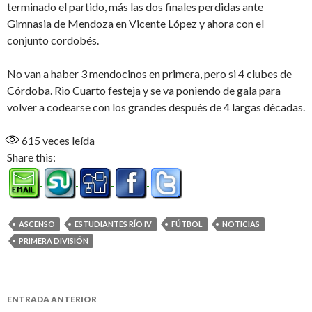
terminado el partido, más las dos finales perdidas ante
Gimnasia de Mendoza en Vicente López y ahora con el
conjunto cordobés.
No van a haber 3 mendocinos en primera, pero si 4 clubes de
Córdoba. Rio Cuarto festeja y se va poniendo de gala para
volver a codearse con los grandes después de 4 largas décadas.
615
veces leída
Share this:
ASCENSO
ESTUDIANTES RÍO IV
FÚTBOL
NOTICIAS
PRIMERA DIVISIÓN
Navegación
ENTRADA ANTERIOR