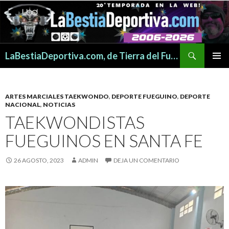
Buscar
LaBestiaDeportiva.com, de Tierra del Fuego para todo el mundo
SALTAR
MENÚ
AL
PRINCI
CONTENIDO
ARTES MARCIALES TAEKWONDO
,
DEPORTE FUEGUINO
,
DEPORTE
NACIONAL
,
NOTICIAS
TAEKWONDISTAS
FUEGUINOS EN SANTA FE
26 AGOSTO, 2023
ADMIN
DEJA UN COMENTARIO