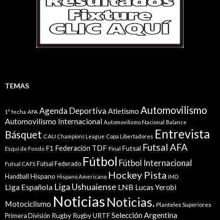
TEMAS
Automovilismo
Agenda Deportiva
Atletismo
1° fecha
AFA
Automovilismo Internacional
Automovilismo Nacional
Balance
Entrevista
Básquet
CAU
Champions League
Copa Libertadores
Futsal AFA
Federación TDF
Futsal
F1
Esquí de Fondo
Final
Fútbol
Fútbol Internacional
Futsal Federado
Futsal CAFS
Hockey Pista
Hispano
Handball
Hispano Americano
IMD
Liga Ushuaiense
Liga Española
LNB
Lucas Yerobi
Noticias
Noticias.
Motociclismo
Planteles Superiores
Selección Argentina
Rugby
Rugby URTF
Primera División