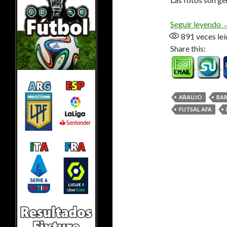
«
Seguir leyendo
891
veces leí
Share this:
ARAUJO
BAR
FUTSAL AFA