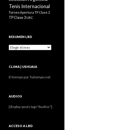
Tenis Internacional
Torneo Apertura
TP Clase 2
TP Clase 3
URC
RESUMEN LBD
Resumen
LBD
CLIMA | USHUAIA
El tiempo por Tutiempo.net
AUDIOS
[display-posts tag="Audios"]
ACCESO A LBD