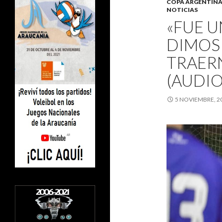
COPA ARGENTIN
NOTICIAS
«FUE U
DIMOS
TRAERN
(AUDIO
5 NOVIEMBRE, 2