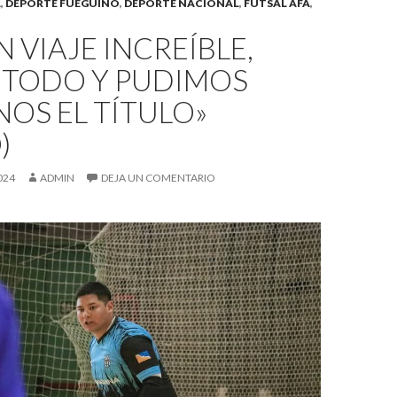
A
,
DEPORTE FUEGUINO
,
DEPORTE NACIONAL
,
FUTSAL AFA
,
N VIAJE INCREÍBLE,
 TODO Y PUDIMOS
OS EL TÍTULO»
)
024
ADMIN
DEJA UN COMENTARIO