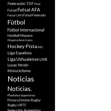
Federación TDF
Final
Futsal AFA
Futsal
Futsal Federado
Futsal CAFS
Fútbol
Fútbol Internacional
Hispano
Handball
Hispano Americano
Hockey Pista
IMD
Liga Española
Liga Ushuaiense
LNB
Lucas Yerobi
Motociclismo
Noticias
Noticias.
Planteles Superiores
Rugby
Primera División
Rugby URTF
Selección Argentina