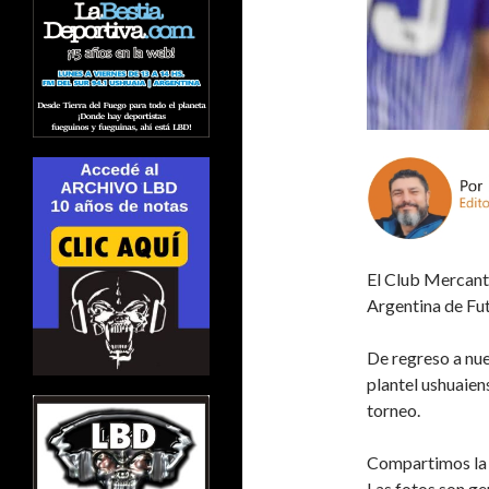
El Club Mercant
Argentina de Fut
De regreso a nue
plantel ushuaien
torneo.
Compartimos la e
Las fotos son ge