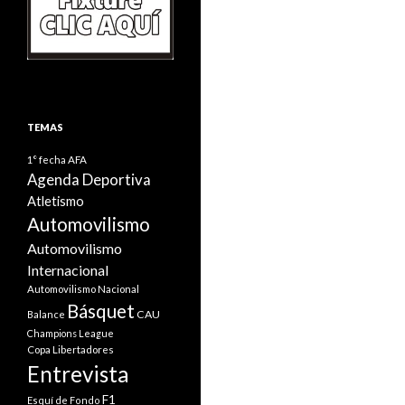
TEMAS
1° fecha
AFA
Agenda Deportiva
Atletismo
Automovilismo
Automovilismo
Internacional
Automovilismo Nacional
Básquet
CAU
Balance
Champions League
Copa Libertadores
Entrevista
F1
Esquí de Fondo