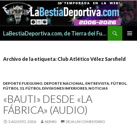
Buscar
LaBestiaDeportiva.com, de Tierra del Fuego para todo el mundo
SALTAR
MENÚ
AL
PRINCI
CONTENIDO
Archivo de la etiqueta: Club Atlético Vélez Sarsfield
DEPORTE FUEGUINO
,
DEPORTE NACIONAL
,
ENTREVISTA
,
FÚTBOL
,
FÚTBOL 11
,
FÚTBOL DIVISIONES INFERIORES
,
NOTICIAS
«BAUTI» DESDE «LA
FÁBRICA» (AUDIO)
5 AGOSTO, 2026
ADMIN
DEJA UN COMENTARIO