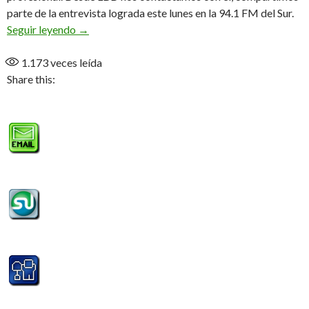
parte de la entrevista lograda este lunes en la 94.1 FM del Sur.
«Emi», el primer delantero (Audio)
Seguir leyendo
→
1.173
veces leída
Share this: