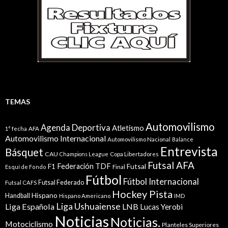
TEMAS
Automovilismo
Agenda Deportiva
Atletismo
1° fecha
AFA
Automovilismo Internacional
Automovilismo Nacional
Balance
Entrevista
Básquet
CAU
Champions League
Copa Libertadores
Futsal AFA
Federación TDF
Futsal
F1
Esquí de Fondo
Final
Fútbol
Fútbol Internacional
Futsal Federado
Futsal CAFS
Hockey Pista
Hispano
Handball
Hispano Americano
IMD
Liga Ushuaiense
Liga Española
LNB
Lucas Yerobi
Noticias
Noticias.
Motociclismo
Planteles Superiores