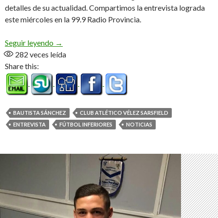
detalles de su actualidad. Compartimos la entrevista lograda
este miércoles en la 99.9 Radio Provincia.
«Bauti» desde «La Fábrica» (Audio)
Seguir leyendo
→
282
veces leída
Share this:
BAUTISTA SÁNCHEZ
CLUB ATLÉTICO VÉLEZ SARSFIELD
ENTREVISTA
FÚTBOL INFERIORES
NOTICIAS