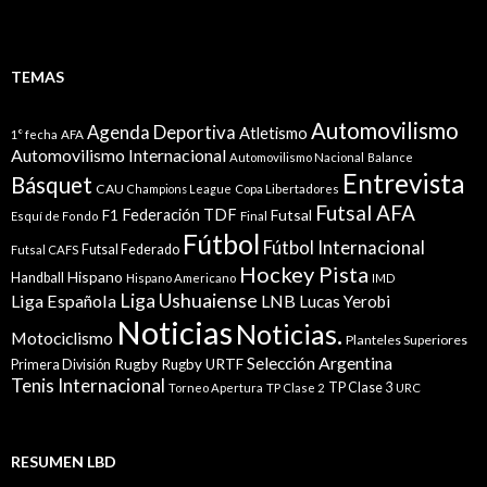
TEMAS
Automovilismo
Agenda Deportiva
Atletismo
1° fecha
AFA
Automovilismo Internacional
Automovilismo Nacional
Balance
Entrevista
Básquet
CAU
Champions League
Copa Libertadores
Futsal AFA
Federación TDF
Futsal
F1
Esquí de Fondo
Final
Fútbol
Fútbol Internacional
Futsal Federado
Futsal CAFS
Hockey Pista
Hispano
Handball
Hispano Americano
IMD
Liga Ushuaiense
Liga Española
LNB
Lucas Yerobi
Noticias
Noticias.
Motociclismo
Planteles Superiores
Selección Argentina
Rugby
Rugby URTF
Primera División
Tenis Internacional
TP Clase 3
Torneo Apertura
TP Clase 2
URC
RESUMEN LBD