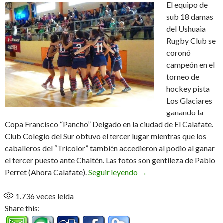
El equipo de
sub 18 damas
del Ushuaia
Rugby Club se
coronó
campeón en el
torneo de
hockey pista
Los Glaciares
ganando la
Copa Francisco “Pancho” Delgado en la ciudad de El Calafate.
Club Colegio del Sur obtuvo el tercer lugar mientras que los
caballeros del “Tricolor” también accedieron al podio al ganar
el tercer puesto ante Chaltén. Las fotos son gentileza de Pablo
Las chicas del Ushuaia s
Perret (Ahora Calafate).
Seguir leyendo
→
1.736
veces leída
Share this: