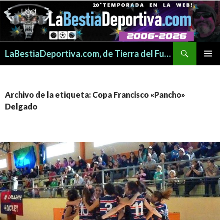
Buscar
LaBestiaDeportiva.com, de Tierra del Fuego para todo el mundo
SALTAR
MENÚ
AL
PRINCI
CONTENIDO
Archivo de la etiqueta: Copa Francisco «Pancho»
Delgado