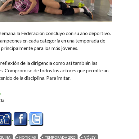
 semana la Federación concluyó con su año deportivo.
campeones en cada categoría en una temporada de
principalmente para los más jóvenes.
eflexión de la dirigencia como así también las
es. Compromiso de todos los actores que permite un
nido de la disciplina. Para imitar.
l vóley fueguino cerró otro gran año
→
da
EGUINA
NOTICIAS
TEMPORADA 2025
VÓLEY