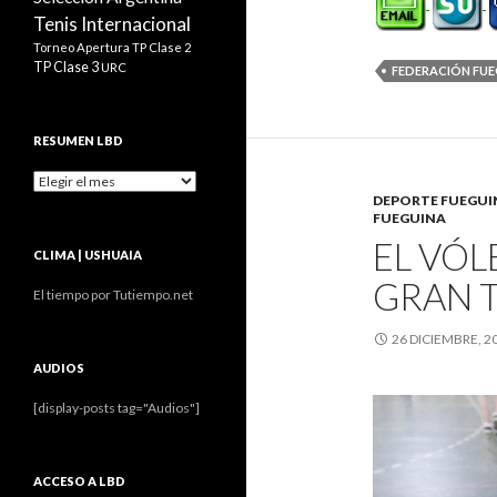
Tenis Internacional
Torneo Apertura
TP Clase 2
TP Clase 3
URC
FEDERACIÓN FU
RESUMEN LBD
Resumen
LBD
DEPORTE FUEGU
FUEGUINA
EL VÓL
CLIMA | USHUAIA
GRAN 
El tiempo por Tutiempo.net
26 DICIEMBRE, 2
AUDIOS
[display-posts tag="Audios"]
ACCESO A LBD