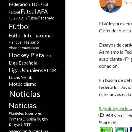
Federación TDF
Final
Futsal AFA
Futsal
Futsal Federado
Futsal CAFS
El vóley present
Fútbol
Giró» del barrio
Fútbol Internacional
Hispano
Handball
Ensayos de cará
Hispano Americano
Asimismo la Fede
Hockey Pista
IMD
auspiciante «Fri
Liga Española
donación.
Liga Ushuaiense
LNB
Lucas Yerobi
En busca de deta
Motociclismo
federado, David
Noticias
este jueves en la
Noticias.
A
Seguir leyendo
Planteles Superiores
948
veces leí
Rugby
Primera División
Share this:
Rugby URTF
Selección Argentina