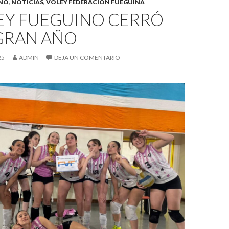
INO
,
NOTICIAS
,
VÓLEY FEDERACIÓN FUEGUINA
LEY FUEGUINO CERRÓ
GRAN AÑO
25
ADMIN
DEJA UN COMENTARIO