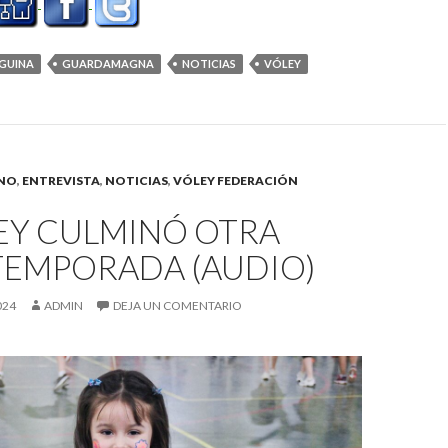
EGUINA
GUARDAMAGNA
NOTICIAS
VÓLEY
INO
,
ENTREVISTA
,
NOTICIAS
,
VÓLEY FEDERACIÓN
EY CULMINÓ OTRA
TEMPORADA (AUDIO)
024
ADMIN
DEJA UN COMENTARIO