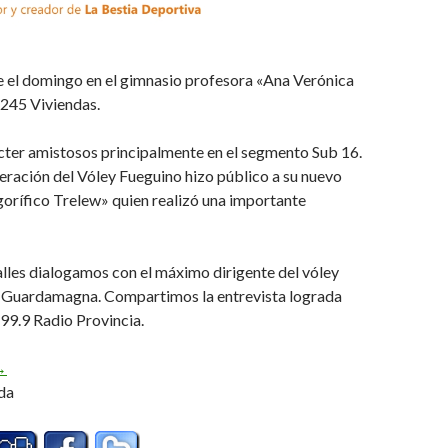
e el domingo en el gimnasio profesora «Ana Verónica
 245 Viviendas.
cter amistosos principalmente en el segmento Sub 16.
ración del Vóley Fueguino hizo público a su nuevo
gorífico Trelew» quien realizó una importante
lles dialogamos con el máximo dirigente del vóley
 Guardamagna. Compartimos la entrevista lograda
 99.9 Radio Provincia.
mistosos y presentación de sponsor (Audio)
→
da