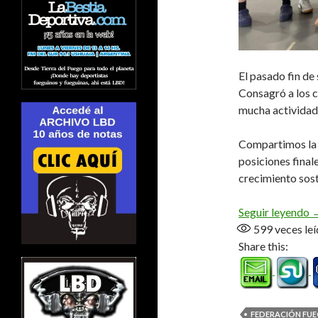
El pasado fin de
Consagró a los 
mucha actividad 
Compartimos la r
posiciones final
crecimiento soste
E
Seguir leyendo
599
veces leí
Share this:
FEDERACIÓN FU