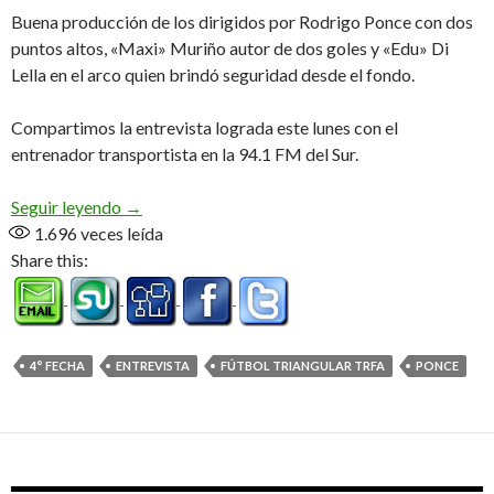
Buena producción de los dirigidos por Rodrigo Ponce con dos
puntos altos, «Maxi» Muriño autor de dos goles y «Edu» Di
Lella en el arco quien brindó seguridad desde el fondo.
Compartimos la entrevista lograda este lunes con el
entrenador transportista en la 94.1 FM del Sur.
Reaccionó el «Camión» (Audio)
Seguir leyendo
→
1.696
veces leída
Share this:
4° FECHA
ENTREVISTA
FÚTBOL TRIANGULAR TRFA
PONCE