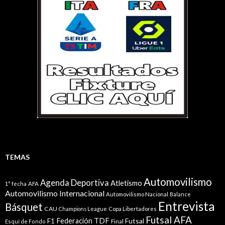
TEMAS
Automovilismo
Agenda Deportiva
Atletismo
1° fecha
AFA
Automovilismo Internacional
Automovilismo Nacional
Balance
Entrevista
Básquet
CAU
Champions League
Copa Libertadores
Futsal AFA
Federación TDF
Futsal
F1
Esquí de Fondo
Final