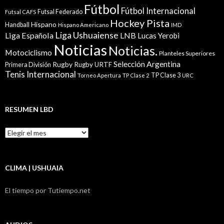
Fútbol
Fútbol Internacional
Futsal Federado
Futsal CAFS
Hockey Pista
Hispano
Handball
Hispano Americano
IMD
Liga Ushuaiense
Liga Española
LNB
Lucas Yerobi
Noticias
Noticias.
Motociclismo
Planteles Superiores
Selección Argentina
Rugby
Rugby URTF
Primera División
Tenis Internacional
TP Clase 3
Torneo Apertura
TP Clase 2
URC
RESUMEN LBD
Resumen
LBD
CLIMA | USHUAIA
El tiempo por Tutiempo.net