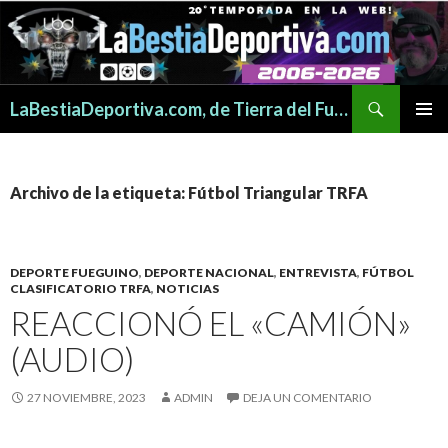
Buscar
LaBestiaDeportiva.com, de Tierra del Fuego para todo el mundo
SALTAR
MENÚ
AL
PRINCI
CONTENIDO
Archivo de la etiqueta: Fútbol Triangular TRFA
DEPORTE FUEGUINO
,
DEPORTE NACIONAL
,
ENTREVISTA
,
FÚTBOL
CLASIFICATORIO TRFA
,
NOTICIAS
REACCIONÓ EL «CAMIÓN»
(AUDIO)
27 NOVIEMBRE, 2023
ADMIN
DEJA UN COMENTARIO