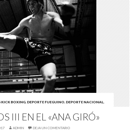
 KICK BOXING
,
DEPORTE FUEGUINO
,
DEPORTE NACIONAL
,
S III EN EL «ANA GIRÓ»
017
ADMIN
DEJA UN COMENTARIO