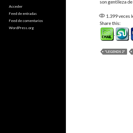
son gentileza d
Acceder
Feed de entradas
1.399
veces l
Feed de comentarios
Share this:
WordPress.org
"LEGENDS 2"