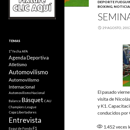
DEPORTE FUEGU
BOXING
,
NOTICIA
SEMINA
29 AGOSTO, 201
TEMAS
1° fecha
AFA
Agenda Deportiva
Atletismo
Automovilismo
Automovilismo
Internacional
El pasado vierne
Automovilismo Nacional
visita de Nicol
Básquet
CAU
Balance
y K1. Capacitaci
Champions League
conducidos por
Copa Libertadores
Entrevista
1.452
veces l
F1
Esquí de Fondo