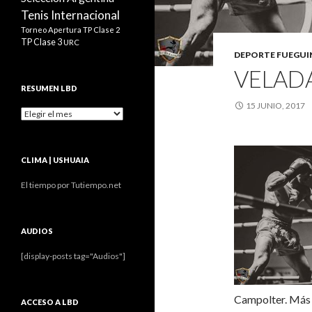
Tenis Internacional
Torneo Apertura
TP Clase 2
TP Clase 3
URC
DEPORTE FUEGU
VELAD
RESUMEN LBD
15 JUNIO, 2017
Resumen
LBD
CLIMA | USHUAIA
El tiempo por Tutiempo.net
AUDIOS
[display-posts tag="Audios"]
Campolter. Más 
ACCESO A LBD