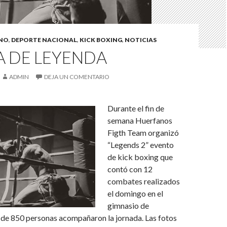
INO
,
DEPORTE NACIONAL
,
KICK BOXING
,
NOTICIAS
A DE LEYENDA
ADMIN
DEJA UN COMENTARIO
Durante el fin de
semana Huerfanos
Figth Team organizó
“Legends 2” evento
de kick boxing que
contó con 12
combates realizados
el domingo en el
gimnasio de
de 850 personas acompañaron la jornada. Las fotos