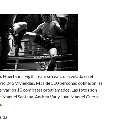
s Huerfanos Figth Team se realizó la velada en el
rrio 245 Viviendas. Más de 500 personas colmaron las
ervar los 10 combates programados. Las fotos son
an Manuel Santana, Andrea Var y Juan Manuel Guerra.
egends III en el «Ana Giró»
→
eída