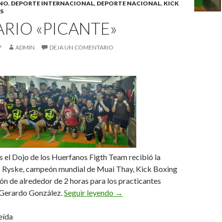
INO
,
DEPORTE INTERNACIONAL
,
DEPORTE NACIONAL
,
KICK
S
RIO «PICANTE»
7
ADMIN
DEJA UN COMENTARIO
s el Dojo de los Huerfanos Figth Team recibió la
ás Ryske, campeón mundial de Muai Thay, Kick Boxing
ón de alrededor de 2 horas para los practicantes
Seminario «Picante»
 Gerardo González.
Seguir leyendo
→
eída