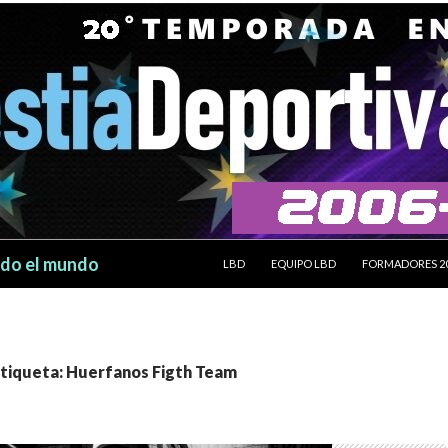
SALTAR AL CONTENIDO
odo el mundo
LBD
EQUIPO LBD
FORMADORES 2
etiqueta: Huerfanos Figth Team