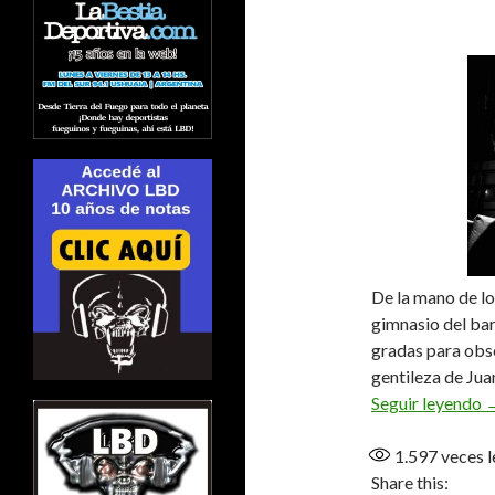
De la mano de lo
gimnasio del ba
gradas para obs
gentileza de Ju
L
Seguir leyendo
1.597
veces l
Share this: