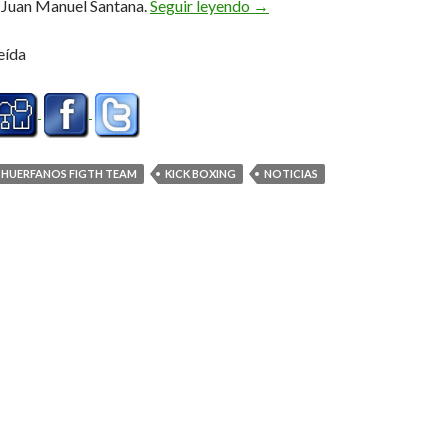
Velada de leyenda
e Juan Manuel Santana.
Seguir leyendo
→
eída
HUERFANOS FIGTH TEAM
KICK BOXING
NOTICIAS