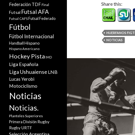
Share this:
Federación TDF
Final
Futsal AFA
Futsal
Futsal Federado
Futsal CAFS
Fútbol
HUERFANOS FIG
Fútbol Internacional
NOTICIAS
Hispano
Handball
Hispano Americano
Hockey Pista
IMD
Liga Española
Liga Ushuaiense
LNB
Lucas Yerobi
Motociclismo
Noticias
Noticias.
Planteles Superiores
Rugby
Primera División
Rugby URTF
Selección Argentina