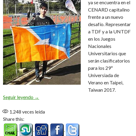
ya se encuentra en el
CENARD capitalino
frente a un nuevo
desafío. Representar
a TDF y a la UNTDF
en los Juegos
Nacionales
Universitarios que
serán clasificatorios
para los 29º
Universiada de
Verano en Taipei,
Taiwan 2017.
El Taekwondo en los Juegos Universitarios
Seguir leyendo
→
1.248
veces leída
Share this: