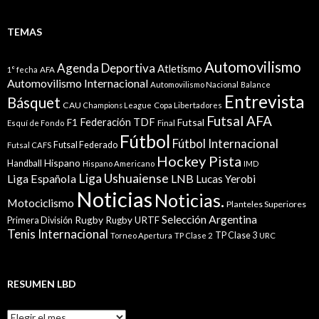
TEMAS
Automovilismo
Agenda Deportiva
Atletismo
1° fecha
AFA
Automovilismo Internacional
Automovilismo Nacional
Balance
Entrevista
Básquet
CAU
Champions League
Copa Libertadores
Futsal AFA
Federación TDF
Futsal
F1
Esquí de Fondo
Final
Fútbol
Fútbol Internacional
Futsal Federado
Futsal CAFS
Hockey Pista
Hispano
Handball
Hispano Americano
IMD
Liga Ushuaiense
Liga Española
LNB
Lucas Yerobi
Noticias
Noticias.
Motociclismo
Planteles Superiores
Selección Argentina
Rugby
Rugby URTF
Primera División
Tenis Internacional
TP Clase 3
Torneo Apertura
TP Clase 2
URC
RESUMEN LBD
Resumen