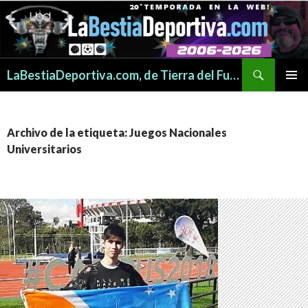
Buscar
LaBestiaDeportiva.com, de Tierra del Fuego para todo el mundo
SALTAR
MENÚ
AL
PRINCI
CONTENIDO
Archivo de la etiqueta: Juegos Nacionales
Universitarios