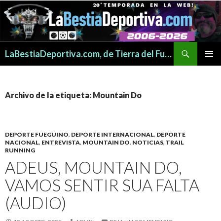
Buscar
LaBestiaDeportiva.com, de Tierra del Fuego para todo el mundo
SALTAR
MENÚ
AL
PRINCI
CONTENIDO
Archivo de la etiqueta: Mountain Do
DEPORTE FUEGUINO
,
DEPORTE INTERNACIONAL
,
DEPORTE
NACIONAL
,
ENTREVISTA
,
MOUNTAIN DO
,
NOTICIAS
,
TRAIL
RUNNING
ADEUS, MOUNTAIN DO,
VAMOS SENTIR SUA FALTA
(AUDIO)