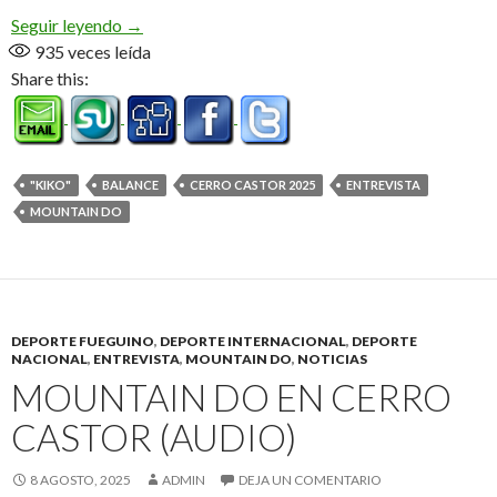
Adeus, Mountain Do, vamos sentir sua falta (Audi
Seguir leyendo
→
935
veces leída
Share this:
"KIKO"
BALANCE
CERRO CASTOR 2025
ENTREVISTA
MOUNTAIN DO
DEPORTE FUEGUINO
,
DEPORTE INTERNACIONAL
,
DEPORTE
NACIONAL
,
ENTREVISTA
,
MOUNTAIN DO
,
NOTICIAS
MOUNTAIN DO EN CERRO
CASTOR (AUDIO)
8 AGOSTO, 2025
ADMIN
DEJA UN COMENTARIO