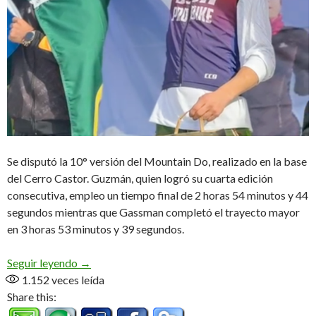
Se disputó la 10° versión del Mountain Do, realizado en la base
del Cerro Castor. Guzmán, quien logró su cuarta edición
consecutiva, empleo un tiempo final de 2 horas 54 minutos y 44
segundos mientras que Gassman completó el trayecto mayor
en 3 horas 53 minutos y 39 segundos.
Dario «Hilacha» Guzmán y Barbara Gassman, dueñ
Seguir leyendo
→
1.152
veces leída
Share this: