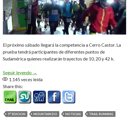
El próximo sábado llegará la competencia a Cerro Castor. La
prueba tendrá participantes de diferentes puntos de
Sudamérica quienes realizarán trayectos de 10, 20 y 42 k.
Mountain Do, 5° edición
Seguir leyendo
→
1.145
veces leída
Share this:
5° EDICION
MOUNTAIN DO
NOTICIAS
TRAIL RUNNING