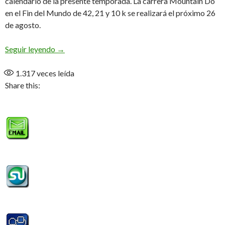
calendario de la presente temporada. La carrera Mountain Do
en el Fin del Mundo de 42, 21 y 10 k se realizará el próximo 26
de agosto.
Mountain Do el domingo 26 de agosto
Seguir leyendo
→
1.317
veces leída
Share this: