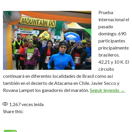
Prueba
internacional el
pasado
domingo. 690
participantes
principalmente
brasileros.
42,21 y 10 K. El
circuito
continuará en diferentes localidades de Brasil como así
también en el desierto de Atacama en Chile. Javier Secco y
Mount
Rovana Lampet los ganadores del maratón.
Seguir leyendo
→
1.267
veces leída
Share this: