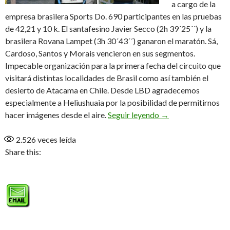
a cargo de la
empresa brasilera Sports Do. 690 participantes en las pruebas
de 42,21 y 10 k. El santafesino Javier Secco (2h 39´25´´) y la
brasilera Rovana Lampet (3h 30´43´´) ganaron el maratón. Sá,
Cardoso, Santos y Morais vencieron en sus segmentos.
Impecable organización para la primera fecha del circuito que
visitará distintas localidades de Brasil como así también el
desierto de Atacama en Chile. Desde LBD agradecemos
especialmente a Heliushuaia por la posibilidad de permitirnos
“Felicidade nao tem
hacer imágenes desde el aire.
Seguir leyendo
→
2.526
veces leída
Share this: