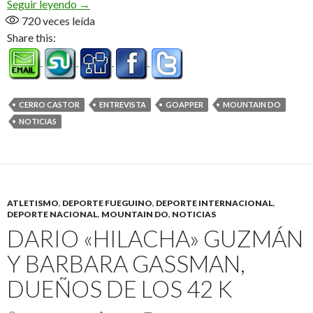
Mountain Do en Cerro Castor (Audio)
Seguir leyendo
→
720
veces leída
Share this:
CERRO CASTOR
ENTREVISTA
GOAPPER
MOUNTAIN DO
NOTICIAS
ATLETISMO
,
DEPORTE FUEGUINO
,
DEPORTE INTERNACIONAL
,
DEPORTE NACIONAL
,
MOUNTAIN DO
,
NOTICIAS
DARIO «HILACHA» GUZMÁN
Y BARBARA GASSMAN,
DUEÑOS DE LOS 42 K