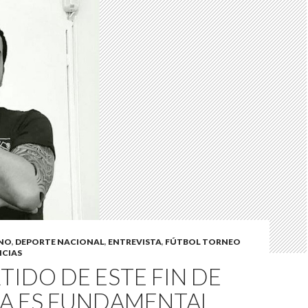
INO
,
DEPORTE NACIONAL
,
ENTREVISTA
,
FÚTBOL TORNEO
ICIAS
RTIDO DE ESTE FIN DE
A ES FUNDAMENTAL