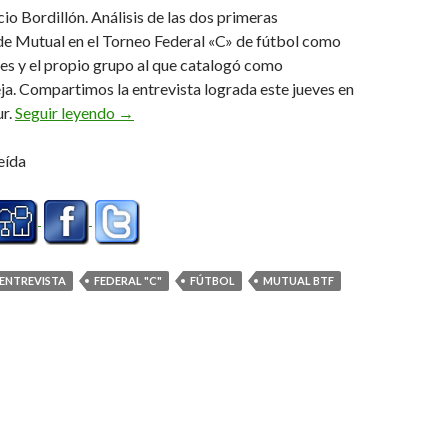
io Bordillón. Análisis de las dos primeras
de Mutual en el Torneo Federal «C» de fútbol como
les y el propio grupo al que catalogó como
a. Compartimos la entrevista lograda este jueves en
«El partido de este fin de semana es fundamental
ur.
Seguir leyendo
→
eída
ENTREVISTA
FEDERAL "C"
FÚTBOL
MUTUAL BTF