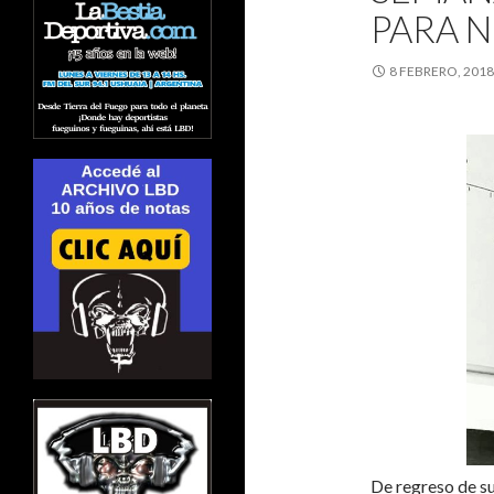
PARA N
8 FEBRERO, 2018
De regreso de s