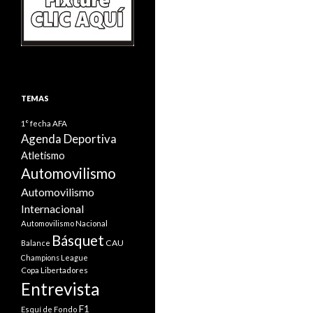
TEMAS
1° fecha
AFA
Agenda Deportiva
Atletismo
Automovilismo
Automovilismo
Internacional
Automovilismo Nacional
Básquet
CAU
Balance
Champions League
Copa Libertadores
Entrevista
F1
Esquí de Fondo