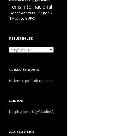
Tenis Internacional
Torneo Apertura
TP Clase 2
TP Clase 3
URC
RESUMEN LBD
Resumen
LBD
CLIMA | USHUAIA
El tiempo por Tutiempo.net
AUDIOS
[display-posts tag="Audios"]
ACCESO A LBD