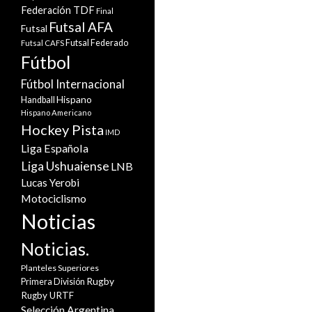
Federación TDF
Final
Futsal AFA
Futsal
Futsal Federado
Futsal CAFS
Fútbol
Fútbol Internacional
Hispano
Handball
Hispano Americano
Hockey Pista
IMD
Liga Española
Liga Ushuaiense
LNB
Lucas Yerobi
Motociclismo
Noticias
Noticias.
Planteles Superiores
Rugby
Primera División
Rugby URTF
Selección Argentina