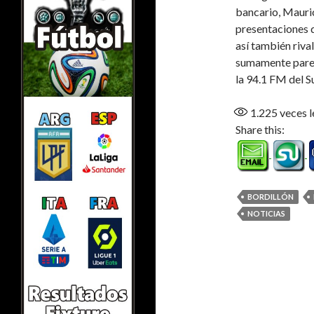
bancario, Mauric
presentaciones 
así también riva
sumamente parej
la 94.1 FM del S
1.225
veces l
Share this:
BORDILLÓN
NOTICIAS