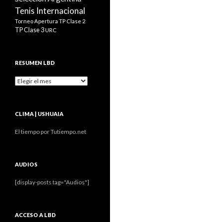
Tenis Internacional
Torneo Apertura
TP Clase 2
TP Clase 3
URC
RESUMEN LBD
Resumen
LBD
CLIMA | USHUAIA
El tiempo por Tutiempo.net
AUDIOS
[display-posts tag="Audios"]
ACCESO A LBD