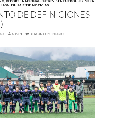
INO
,
DEPORTE NACIONAL
,
ENTREVISTA
,
FÚTBOL - PRIMERA
 LIGA USHUAIENSE
,
NOTICIAS
TO DE DEFINICIONES
)
025
ADMIN
DEJA UN COMENTARIO