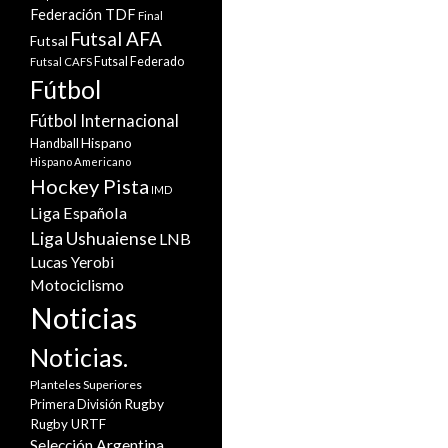
Federación TDF
Final
Futsal AFA
Futsal
Futsal Federado
Futsal CAFS
Fútbol
Fútbol Internacional
Hispano
Handball
Hispano Americano
Hockey Pista
IMD
Liga Española
Liga Ushuaiense
LNB
Lucas Yerobi
Motociclismo
Noticias
Noticias.
Planteles Superiores
Rugby
Primera División
Rugby URTF
Selección Argentina