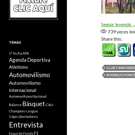
M
Seguir leyendo
739
veces leí
Share this:
TEMAS
1° fecha
AFA
Agenda Deportiva
Atletismo
CLUB CAMIONER
Automovilismo
RODRIGO PONC
Automovilismo
Internacional
Automovilismo Nacional
Básquet
CAU
Balance
Champions League
Copa Libertadores
Entrevista
F1
Esquí de Fondo