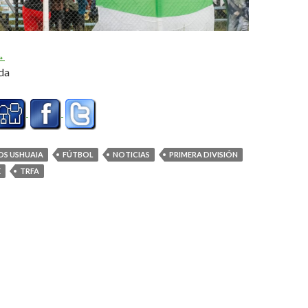
omento de definiciones (Audio)
→
da
OS USHUAIA
FÚTBOL
NOTICIAS
PRIMERA DIVISIÓN
E
TRFA