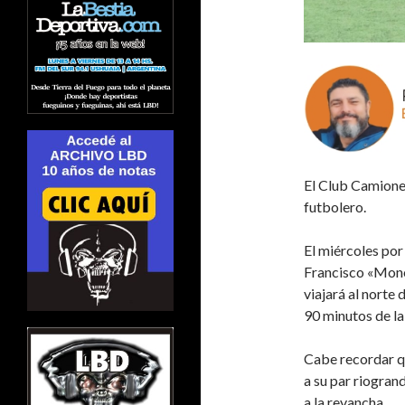
El Club Camione
futbolero.
El miércoles por 
Francisco «Mon
viajará al norte 
90 minutos de la
Cabe recordar q
a su par riogran
a la revancha.