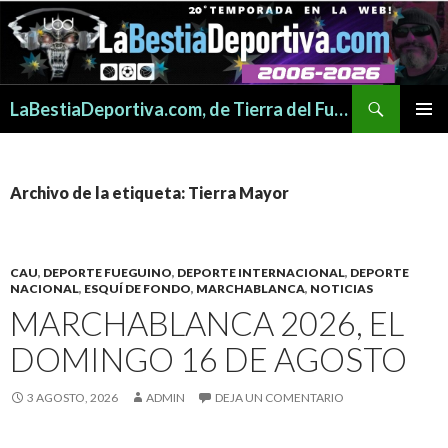
Buscar
LaBestiaDeportiva.com, de Tierra del Fuego para todo el mundo
SALTAR
MENÚ
AL
PRINCI
CONTENIDO
Archivo de la etiqueta: Tierra Mayor
CAU
,
DEPORTE FUEGUINO
,
DEPORTE INTERNACIONAL
,
DEPORTE
NACIONAL
,
ESQUÍ DE FONDO
,
MARCHABLANCA
,
NOTICIAS
MARCHABLANCA 2026, EL
DOMINGO 16 DE AGOSTO
3 AGOSTO, 2026
ADMIN
DEJA UN COMENTARIO