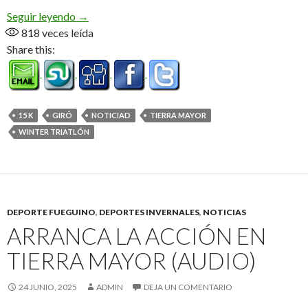
Winter Triatlón el domingo en el valle (Audio)
Seguir leyendo
→
818
veces leída
Share this:
15 K
GIRÓ
NOTICIAD
TIERRA MAYOR
WINTER TRIATLÓN
DEPORTE FUEGUINO
,
DEPORTES INVERNALES
,
NOTICIAS
ARRANCA LA ACCIÓN EN
TIERRA MAYOR (AUDIO)
24 JUNIO, 2025
ADMIN
DEJA UN COMENTARIO