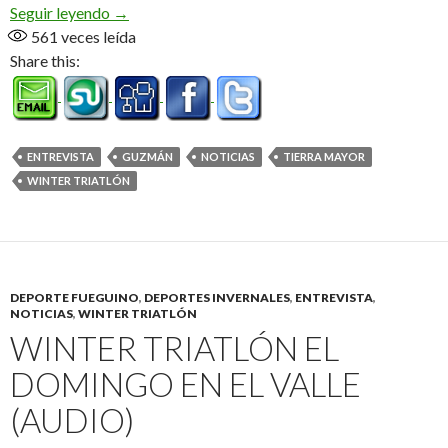
De punta a punta (Audio)
Seguir leyendo
→
561
veces leída
Share this:
ENTREVISTA
GUZMÁN
NOTICIAS
TIERRA MAYOR
WINTER TRIATLÓN
DEPORTE FUEGUINO
,
DEPORTES INVERNALES
,
ENTREVISTA
,
NOTICIAS
,
WINTER TRIATLÓN
WINTER TRIATLÓN EL
DOMINGO EN EL VALLE
(AUDIO)