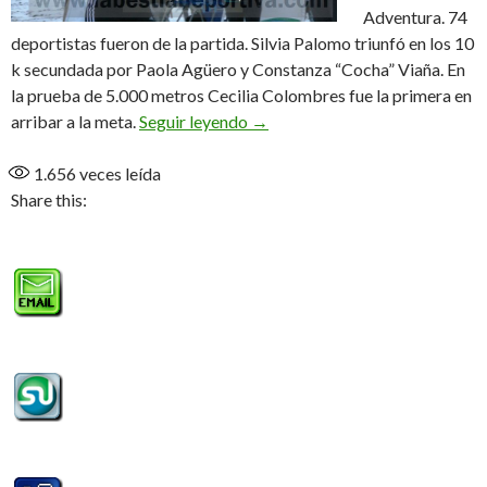
Adventura. 74
deportistas fueron de la partida. Silvia Palomo triunfó en los 10
k secundada por Paola Agüero y Constanza “Cocha” Viaña. En
la prueba de 5.000 metros Cecilia Colombres fue la primera en
Palomo y Colombres las dueñas
arribar a la meta.
Seguir leyendo
→
1.656
veces leída
Share this: