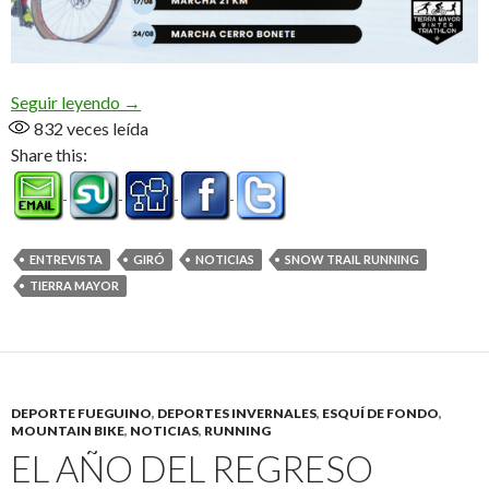
Arranca la acción en Tierra Mayor (Audio)
Seguir leyendo
→
832
veces leída
Share this:
ENTREVISTA
GIRÓ
NOTICIAS
SNOW TRAIL RUNNING
TIERRA MAYOR
DEPORTE FUEGUINO
,
DEPORTES INVERNALES
,
ESQUÍ DE FONDO
,
MOUNTAIN BIKE
,
NOTICIAS
,
RUNNING
EL AÑO DEL REGRESO