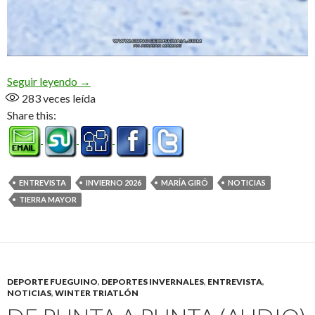
«El fin de semana hacemos la marcha nocturna» (
Seguir leyendo
→
283
veces leída
Share this:
ENTREVISTA
INVIERNO 2026
MARÍA GIRÓ
NOTICIAS
TIERRA MAYOR
DEPORTE FUEGUINO
,
DEPORTES INVERNALES
,
ENTREVISTA
,
NOTICIAS
,
WINTER TRIATLÓN