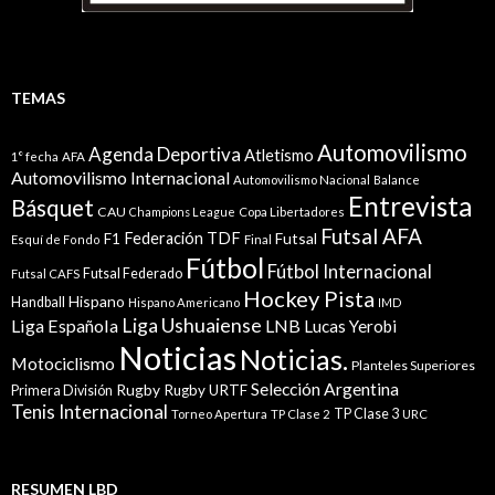
TEMAS
Automovilismo
Agenda Deportiva
Atletismo
1° fecha
AFA
Automovilismo Internacional
Automovilismo Nacional
Balance
Entrevista
Básquet
CAU
Champions League
Copa Libertadores
Futsal AFA
Federación TDF
Futsal
F1
Esquí de Fondo
Final
Fútbol
Fútbol Internacional
Futsal Federado
Futsal CAFS
Hockey Pista
Hispano
Handball
Hispano Americano
IMD
Liga Ushuaiense
Liga Española
LNB
Lucas Yerobi
Noticias
Noticias.
Motociclismo
Planteles Superiores
Selección Argentina
Rugby
Rugby URTF
Primera División
Tenis Internacional
TP Clase 3
Torneo Apertura
TP Clase 2
URC
RESUMEN LBD