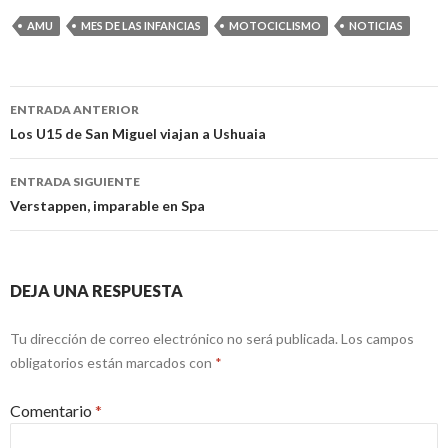
AMU
MES DE LAS INFANCIAS
MOTOCICLISMO
NOTICIAS
Navegación
ENTRADA ANTERIOR
de
Los U15 de San Miguel viajan a Ushuaia
entradas
ENTRADA SIGUIENTE
Verstappen, imparable en Spa
DEJA UNA RESPUESTA
Tu dirección de correo electrónico no será publicada.
Los campos
obligatorios están marcados con
*
Comentario
*