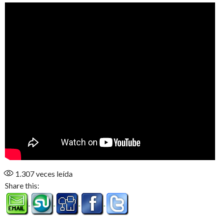
1.307
veces leída
Share this: