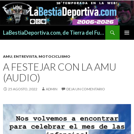
Buscar
LaBestiaDeportiva.com, de Tierra del Fuego para todo el mundo
SALTAR
MENÚ
AL
PRINCI
CONTENIDO
AMU
,
ENTREVISTA
,
MOTOCICLISMO
A FESTEJAR CON LA AMU
(AUDIO)
25 AGOSTO, 2022
ADMIN
DEJA UN COMENTARIO