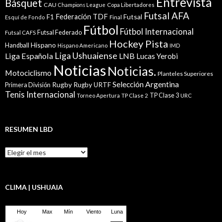
Entrevista
Básquet
CAU
Champions League
Copa Libertadores
Futsal AFA
Federación TDF
Futsal
F1
Esquí de Fondo
Final
Fútbol
Fútbol Internacional
Futsal Federado
Futsal CAFS
Hockey Pista
Hispano
Handball
Hispano Americano
IMD
Liga Ushuaiense
Liga Española
LNB
Lucas Yerobi
Noticias
Noticias.
Motociclismo
Planteles Superiores
Selección Argentina
Rugby
Rugby URTF
Primera División
Tenis Internacional
TP Clase 3
Torneo Apertura
TP Clase 2
URC
RESUMEN LBD
Resumen
LBD
CLIMA | USHUAIA