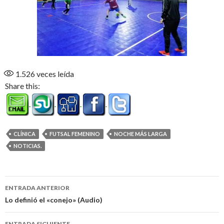
1.526
veces leída
Share this:
CLÍNICA
FUTSAL FEMENINO
NOCHE MÁS LARGA
NOTICIAS.
Navegación
ENTRADA ANTERIOR
de
Lo definió el «conejo» (Audio)
entradas
ENTRADA SIGUIENTE