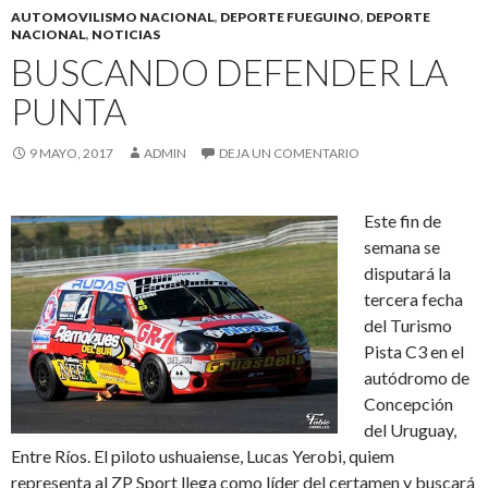
AUTOMOVILISMO NACIONAL
,
DEPORTE FUEGUINO
,
DEPORTE
NACIONAL
,
NOTICIAS
BUSCANDO DEFENDER LA
PUNTA
9 MAYO, 2017
ADMIN
DEJA UN COMENTARIO
Este fin de
semana se
disputará la
tercera fecha
del Turismo
Pista C3 en el
autódromo de
Concepción
del Uruguay,
Entre Ríos. El piloto ushuaiense, Lucas Yerobi, quiem
representa al ZP Sport llega como líder del certamen y buscará