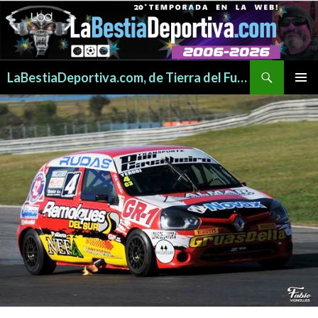
Buscar
LaBestiaDeportiva.com, de Tierra del Fuego para todo el mundo
SALTAR
MENÚ
AL
PRINCI
CONTENIDO