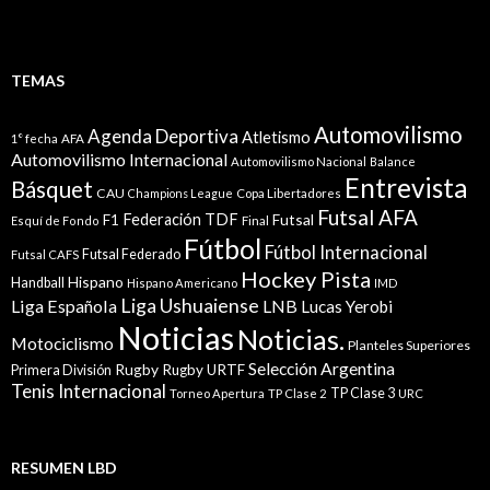
TEMAS
Automovilismo
Agenda Deportiva
Atletismo
1° fecha
AFA
Automovilismo Internacional
Automovilismo Nacional
Balance
Entrevista
Básquet
CAU
Champions League
Copa Libertadores
Futsal AFA
Federación TDF
Futsal
F1
Esquí de Fondo
Final
Fútbol
Fútbol Internacional
Futsal Federado
Futsal CAFS
Hockey Pista
Hispano
Handball
Hispano Americano
IMD
Liga Ushuaiense
Liga Española
LNB
Lucas Yerobi
Noticias
Noticias.
Motociclismo
Planteles Superiores
Selección Argentina
Rugby
Rugby URTF
Primera División
Tenis Internacional
TP Clase 3
Torneo Apertura
TP Clase 2
URC
RESUMEN LBD