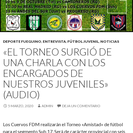
DEPORTE FUEGUINO
,
ENTREVISTA
,
FÚTBOL JUVENIL
,
NOTICIAS
«EL TORNEO SURGIÓ DE
UNA CHARLA CON LOS
ENCARGADOS DE
NUESTROS JUVENILES»
(AUDIO)
5 MARZO, 2020
ADMIN
DEJA UN COMENTARIO
Los Cuervos FDM realizarán el Torneo «Amistad» de fútbol
para el segmento Sub 17. Será de carácter provincial con seis