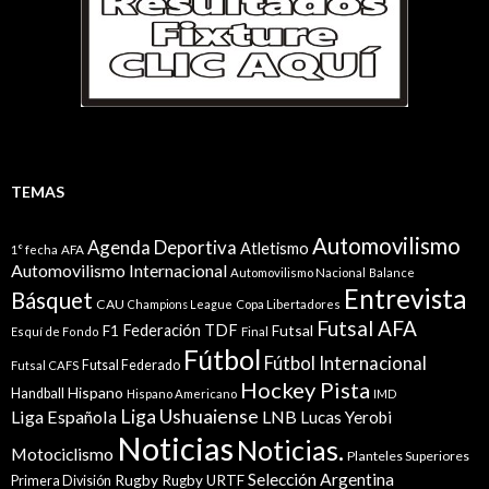
TEMAS
Automovilismo
Agenda Deportiva
Atletismo
1° fecha
AFA
Automovilismo Internacional
Automovilismo Nacional
Balance
Entrevista
Básquet
CAU
Champions League
Copa Libertadores
Futsal AFA
Federación TDF
Futsal
F1
Esquí de Fondo
Final
Fútbol
Fútbol Internacional
Futsal Federado
Futsal CAFS
Hockey Pista
Hispano
Handball
Hispano Americano
IMD
Liga Ushuaiense
Liga Española
LNB
Lucas Yerobi
Noticias
Noticias.
Motociclismo
Planteles Superiores
Selección Argentina
Rugby
Rugby URTF
Primera División