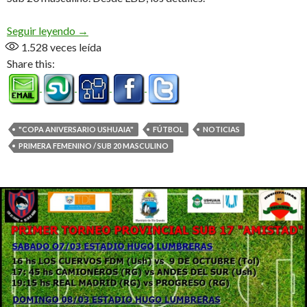
Arranca la «Copa Aniversario de Ushuaia»
Seguir leyendo
→
1.528
veces leída
Share this:
"COPA ANIVERSARIO USHUAIA"
FÚTBOL
NOTICIAS
PRIMERA FEMENINO / SUB 20 MASCULINO