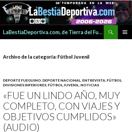
Buscar
LaBestiaDeportiva.com, de Tierra del Fuego para todo el mundo
SALTAR
MENÚ
AL
PRINCI
CONTENIDO
Archivo de la categoría: Fútbol Juvenil
DEPORTE FUEGUINO
,
DEPORTE NACIONAL
,
ENTREVISTA
,
FÚTBOL
DIVISIONES INFERIORES
,
FÚTBOL JUVENIL
,
NOTICIAS
«FUE UN LINDO AÑO, MUY
COMPLETO, CON VIAJES Y
OBJETIVOS CUMPLIDOS»
(AUDIO)