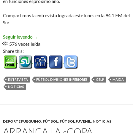
en funciones el próximo año.
Compartimos la entrevista lograda este lunes en la 94.1 FM del
Sur.
«Fue un lindo año, muy completo, con viajes y ob
Seguir leyendo
→
576
veces leída
Share this:
ENTREVISTA
FÚTBOL DIVISIONES INFERIORES
GELP
MAIDA
NOTICIAS
DEPORTE FUEGUINO
,
FÚTBOL
,
FÚTBOL JUVENIL
,
NOTICIAS
ARRANCA LA «COPA