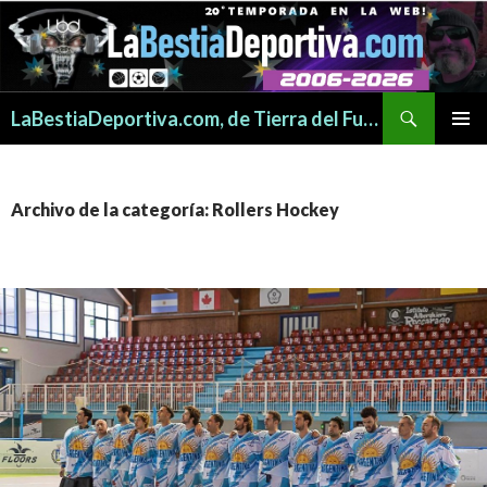
Buscar
LaBestiaDeportiva.com, de Tierra del Fuego para todo el mundo
SALTAR
MENÚ
AL
PRINCI
CONTENIDO
Archivo de la categoría: Rollers Hockey