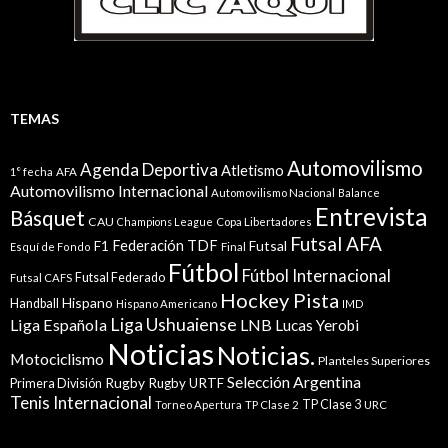
TEMAS
Automovilismo
Agenda Deportiva
Atletismo
1° fecha
AFA
Automovilismo Internacional
Automovilismo Nacional
Balance
Entrevista
Básquet
CAU
Champions League
Copa Libertadores
Futsal AFA
Federación TDF
Futsal
F1
Esquí de Fondo
Final
Fútbol
Fútbol Internacional
Futsal Federado
Futsal CAFS
Hockey Pista
Hispano
Handball
Hispano Americano
IMD
Liga Ushuaiense
Liga Española
LNB
Lucas Yerobi
Noticias
Noticias.
Motociclismo
Planteles Superiores
Selección Argentina
Rugby
Rugby URTF
Primera División
Tenis Internacional
TP Clase 3
Torneo Apertura
TP Clase 2
URC