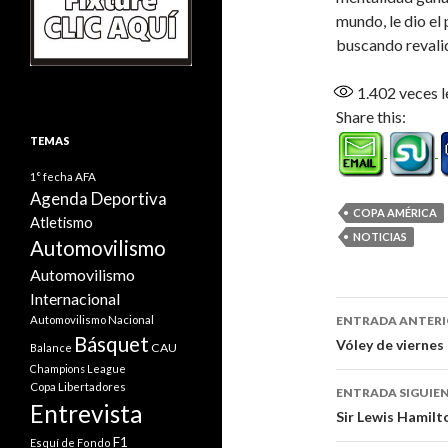
mundo, le dio el
buscando revalid
1.402
veces l
Share this:
TEMAS
1° fecha
AFA
Agenda Deportiva
COPA AMÉRICA
Atletismo
NOTICIAS
Automovilismo
Automovilismo
Internacional
Navegaci
Automovilismo Nacional
ENTRADA ANTER
Básquet
de
Vóley de viernes
CAU
Balance
Champions League
entradas
Copa Libertadores
ENTRADA SIGUIE
Entrevista
Sir Lewis Hamilt
F1
Esquí de Fondo