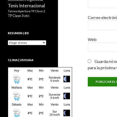
Tenis Internacional
Torneo Apertura
TP Clase 2
TP Clase 3
URC
Correo electrón
RESUMEN LBD
Web
Resumen
LBD
CLIMA | USHUAIA
Guarda mi n
para la próxima