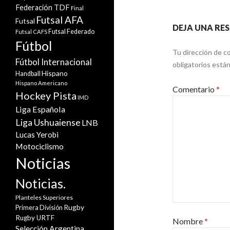
Federación TDF
Final
Futsal AFA
Futsal
DEJA UNA RE
Futsal Federado
Futsal CAFS
Fútbol
Tu dirección de co
Fútbol Internacional
obligatorios est
Hispano
Handball
Hispano Americano
Comentario
*
Hockey Pista
IMD
Liga Española
Liga Ushuaiense
LNB
Lucas Yerobi
Motociclismo
Noticias
Noticias.
Planteles Superiores
Rugby
Primera División
Rugby URTF
Nombre
*
Selección Argentina