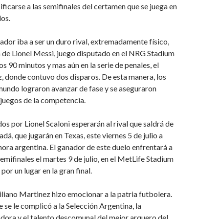
ificarse a las semifinales del certamen que se juega en
os.
ador iba a ser un duro rival, extremadamente físico,
n de Lionel Messi, juego disputado en el NRG Stadium
os 90 minutos y mas aún en la serie de penales, el
, donde contuvo dos disparos. De esta manera, los
undo lograron avanzar de fase y se aseguraron
s juegos de la competencia.
dos por Lionel Scaloni esperarán al rival que saldrá de
dá, que jugarán en Texas, este viernes 5 de julio a
 hora argentina. El ganador de este duelo enfrentará a
emifinales el martes 9 de julio, en el MetLife Stadium
or un lugar en la gran final.
iano Martinez hizo emocionar a la patria futbolera.
 se le complicó a la Selección Argentina, la
dora y el talento descomunal del mejor arquero del