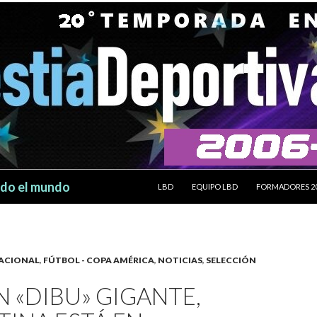
SALTAR AL CONTENIDO
odo el mundo
LBD
EQUIPO LBD
FORMADORES 2
ACIONAL
,
FÚTBOL - COPA AMÉRICA
,
NOTICIAS
,
SELECCIÓN
 «DIBU» GIGANTE,