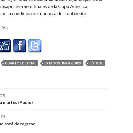
 pasaporte a Semifinales de la Copa América,
ar su condición de monarca del continente.
eída
CUARTOS DE FINAL
ESTADOS UNIDOS 2024
FÚTBOL
ón
IOR
 a martes (Audio)
NTE
on está de regreso