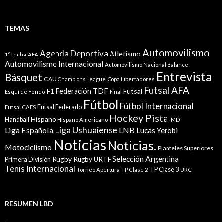
TEMAS
Automovilismo
Agenda Deportiva
Atletismo
1° fecha
AFA
Automovilismo Internacional
Automovilismo Nacional
Balance
Entrevista
Básquet
CAU
Champions League
Copa Libertadores
Futsal AFA
Federación TDF
Futsal
F1
Esquí de Fondo
Final
Fútbol
Fútbol Internacional
Futsal Federado
Futsal CAFS
Hockey Pista
Hispano
Handball
Hispano Americano
IMD
Liga Ushuaiense
Liga Española
LNB
Lucas Yerobi
Noticias
Noticias.
Motociclismo
Planteles Superiores
Selección Argentina
Rugby
Rugby URTF
Primera División
Tenis Internacional
TP Clase 3
Torneo Apertura
TP Clase 2
URC
RESUMEN LBD