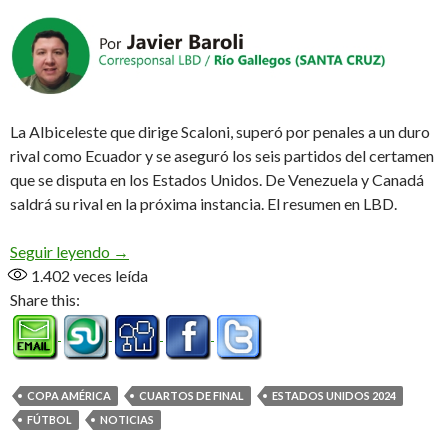
La Albiceleste que dirige Scaloni, superó por penales a un duro
rival como Ecuador y se aseguró los seis partidos del certamen
que se disputa en los Estados Unidos. De Venezuela y Canadá
saldrá su rival en la próxima instancia. El resumen en LBD.
Con un «Dibu» gigante, Argentina está en semifin
Seguir leyendo
→
1.402
veces leída
Share this:
COPA AMÉRICA
CUARTOS DE FINAL
ESTADOS UNIDOS 2024
FÚTBOL
NOTICIAS