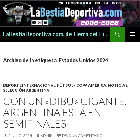
Buscar
LaBestiaDeportiva.com, de Tierra del Fuego para todo el mundo
SALTAR
MENÚ
AL
PRINCI
CONTENIDO
Archivo de la etiqueta: Estados Unidos 2024
DEPORTE INTERNACIONAL
,
FÚTBOL - COPA AMÉRICA
,
NOTICIAS
,
SELECCIÓN ARGENTINA
CON UN «DIBU» GIGANTE,
ARGENTINA ESTÁ EN
SEMIFINALES
5 JULIO, 2024
ADMIN
DEJA UN COMENTARIO