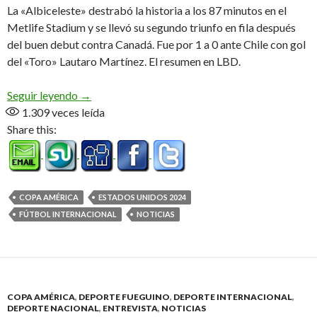
La «Albiceleste» destrabó la historia a los 87 minutos en el
Metlife Stadium y se llevó su segundo triunfo en fila después
del buen debut contra Canadá. Fue por 1 a 0 ante Chile con gol
del «Toro» Lautaro Martínez. El resumen en LBD.
Triunfo, festejo y clasificación
Seguir leyendo
→
1.309
veces leída
Share this:
COPA AMÉRICA
ESTADOS UNIDOS 2024
FÚTBOL INTERNACIONAL
NOTICIAS
COPA AMÉRICA
,
DEPORTE FUEGUINO
,
DEPORTE INTERNACIONAL
,
DEPORTE NACIONAL
,
ENTREVISTA
,
NOTICIAS