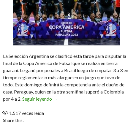
La Selección Argentina se clasificó esta tarde para disputar la
final de la Copa América de Futsal que se realiza en tierra
guaraní. Le ganó por penales a Brasil luego de empatar 3 a 3 en
tiempo reglamentario más alargue en un juego que tuvo de
todo. Este domingo definirá la competencia ante el dueño de
casa, Paraguay, quien en la otra semifinal superó a Colombia
Vai embora (Ahora vete)
por 4 a 2.
Seguir leyendo
→
1.517
veces leída
Share this: