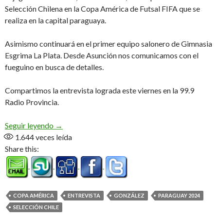
Selección Chilena en la Copa América de Futsal FIFA que se
realiza en la capital paraguaya.
Asimismo continuará en el primer equipo salonero de Gimnasia
Esgrima La Plata. Desde Asunción nos comunicamos con el
fueguino en busca de detalles.
Compartimos la entrevista lograda este viernes en la 99.9
Radio Provincia.
Joel en «La Roja» (Audio)
Seguir leyendo
→
1.644
veces leída
Share this:
COPA AMÉRICA
ENTREVISTA
GONZÁLEZ
PARAGUAY 2024
SELECCIÓN CHILE