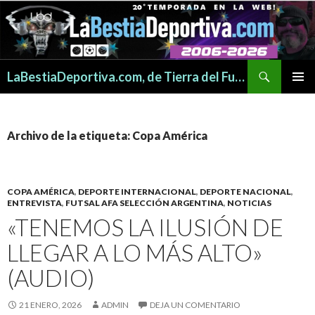
Buscar
LaBestiaDeportiva.com, de Tierra del Fuego para todo el mundo
SALTAR
MENÚ
AL
PRINCI
CONTENIDO
Archivo de la etiqueta: Copa América
COPA AMÉRICA
,
DEPORTE INTERNACIONAL
,
DEPORTE NACIONAL
,
ENTREVISTA
,
FUTSAL AFA SELECCIÓN ARGENTINA
,
NOTICIAS
«TENEMOS LA ILUSIÓN DE
LLEGAR A LO MÁS ALTO»
(AUDIO)
21 ENERO, 2026
ADMIN
DEJA UN COMENTARIO