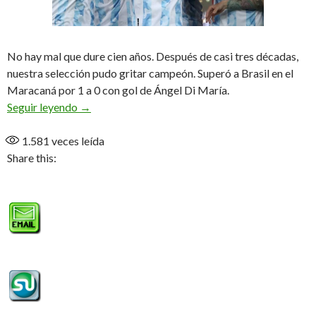
No hay mal que dure cien años. Después de casi tres décadas,
nuestra selección pudo gritar campeón. Superó a Brasil en el
Maracaná por 1 a 0 con gol de Ángel Di María.
El título más esperado, Argentina Campeón de A
Seguir leyendo
→
1.581
veces leída
Share this: