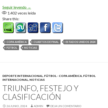
Con un «Dibu» gigante, Argentina está en semifin
Seguir leyendo
→
1.402
veces leída
Share this:
COPA AMÉRICA
CUARTOS DE FINAL
ESTADOS UNIDOS 2024
FÚTBOL
NOTICIAS
DEPORTE INTERNACIONAL
,
FÚTBOL - COPA AMÉRICA
,
FÚTBOL
INTERNACIONAL
,
NOTICIAS
TRIUNFO, FESTEJO Y
CLASIFICACIÓN
26 JUNIO, 2024
ADMIN
DEJA UN COMENTARIO