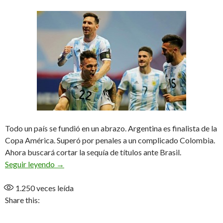
Todo un país se fundió en un abrazo. Argentina es finalista de la
Copa América. Superó por penales a un complicado Colombia.
Ahora buscará cortar la sequía de títulos ante Brasil.
Con el puño apretado a la final
Seguir leyendo
→
1.250
veces leída
Share this: