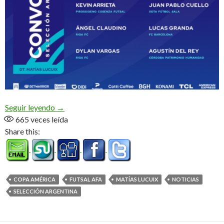
«Tenemos la ilusión de llegar a lo más alto» (Audio
Seguir leyendo
→
665
veces leída
Share this:
COPA AMÉRICA
FUTSAL AFA
MATÍAS LUCUIX
NOTICIAS
SELECCIÓN ARGENTINA