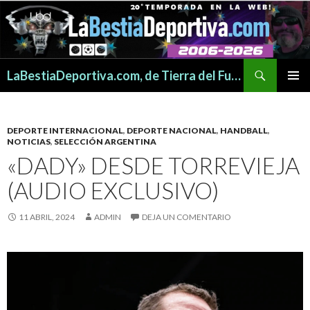
Buscar
LaBestiaDeportiva.com, de Tierra del Fuego para todo el mundo
SALTAR
MENÚ
AL
PRINCI
CONTENIDO
DEPORTE INTERNACIONAL
,
DEPORTE NACIONAL
,
HANDBALL
,
NOTICIAS
,
SELECCIÓN ARGENTINA
«DADY» DESDE TORREVIEJA
(AUDIO EXCLUSIVO)
11 ABRIL, 2024
ADMIN
DEJA UN COMENTARIO