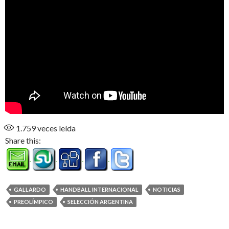
1.759
veces leída
Share this:
GALLARDO
HANDBALL INTERNACIONAL
NOTICIAS
PREOLÍMPICO
SELECCIÓN ARGENTINA