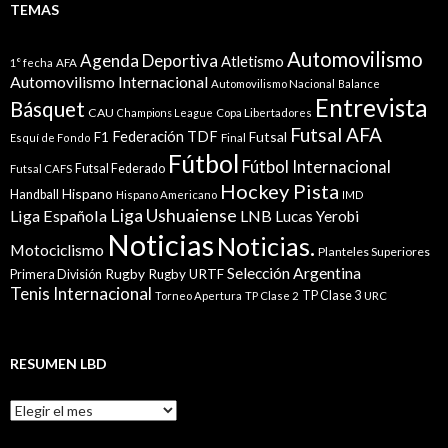
TEMAS
Automovilismo
Agenda Deportiva
Atletismo
1° fecha
AFA
Automovilismo Internacional
Automovilismo Nacional
Balance
Entrevista
Básquet
CAU
Champions League
Copa Libertadores
Futsal AFA
Federación TDF
Futsal
F1
Esquí de Fondo
Final
Fútbol
Fútbol Internacional
Futsal Federado
Futsal CAFS
Hockey Pista
Hispano
Handball
Hispano Americano
IMD
Liga Ushuaiense
Liga Española
LNB
Lucas Yerobi
Noticias
Noticias.
Motociclismo
Planteles Superiores
Selección Argentina
Rugby
Rugby URTF
Primera División
Tenis Internacional
TP Clase 3
Torneo Apertura
TP Clase 2
URC
RESUMEN LBD
Resumen
LBD