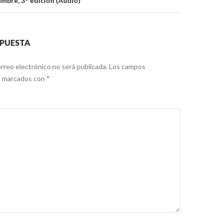
bre, 3° edición (Audio)
SPUESTA
rreo electrónico no será publicada.
Los campos
án marcados con
*