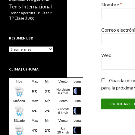
Nombre
*
Tenis Internacional
Torneo Apertura
TP Clase 2
TP Clase 3
URC
Correo electrón
RESUMEN LBD
Resumen
LBD
Web
CLIMA | USHUAIA
Guarda mi n
para la próxima