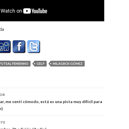
da
FUTSAL FEMENINO
GELP
MILAGROS GÓMEZ
ón
IOR
r, me sentí cómodo, está es una pista muy difícil para
o)
NTE