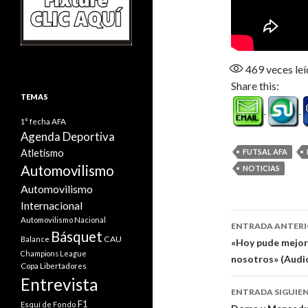
469
veces leí
Share this:
TEMAS
1° fecha
AFA
Agenda Deportiva
Atletismo
FUTSAL AFA
Automovilismo
NOTICIAS
Automovilismo
Internacional
Navegaci
Automovilismo Nacional
ENTRADA ANTER
Básquet
CAU
de
Balance
«Hoy pude mejora
Champions League
nosotros» (Audi
entradas
Copa Libertadores
Entrevista
ENTRADA SIGUIE
F1
Esquí de Fondo