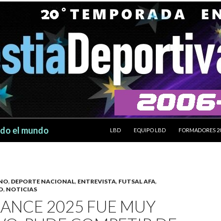
SALTAR AL CONTENIDO
odo el mundo
LBD
EQUIPO LBD
FORMADORES 2
INO
,
DEPORTE NACIONAL
,
ENTREVISTA
,
FUTSAL AFA
,
O
,
NOTICIAS
LANCE 2025 FUE MUY