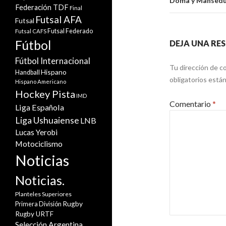
Doma y Mansedum
Federación TDF
Final
Futsal AFA
Futsal
Futsal Federado
Futsal CAFS
Fútbol
DEJA UNA RE
Fútbol Internacional
Tu dirección de co
Hispano
Handball
obligatorios est
Hispano Americano
Hockey Pista
IMD
Comentario
*
Liga Española
Liga Ushuaiense
LNB
Lucas Yerobi
Motociclismo
Noticias
Noticias.
Planteles Superiores
Rugby
Primera División
Rugby URTF
Selección Argentina