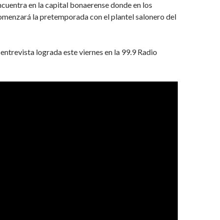
ncuentra en la capital bonaerense donde en los
omenzará la pretemporada con el plantel salonero del
ntrevista lograda este viernes en la 99.9 Radio