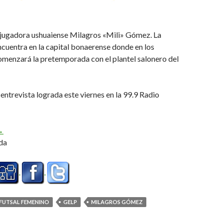
 jugadora ushuaiense Milagros «Mili» Gómez. La
ncuentra en la capital bonaerense donde en los
omenzará la pretemporada con el plantel salonero del
ntrevista lograda este viernes en la 99.9 Radio
El balance 2025 fue muy positivo, pude competir de principio a fin
→
da
FUTSAL FEMENINO
GELP
MILAGROS GÓMEZ