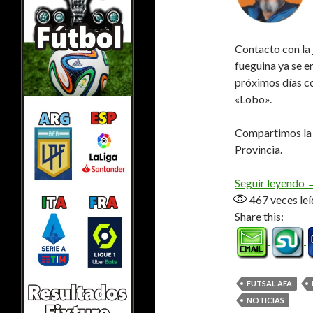
Contacto con la
fueguina ya se e
próximos días c
«Lobo».
Compartimos la e
Provincia.
«
Seguir leyendo
467
veces leí
Share this:
FUTSAL AFA
NOTICIAS