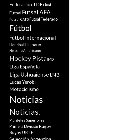
Federación TDF
Final
Futsal AFA
Futsal
Futsal Federado
Futsal CAFS
Fútbol
Fútbol Internacional
Hispano
Handball
Hispano Americano
Hockey Pista
IMD
Liga Española
Liga Ushuaiense
LNB
Lucas Yerobi
Motociclismo
Noticias
Noticias.
Planteles Superiores
Rugby
Primera División
Rugby URTF
Selección Argentina