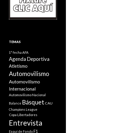
TEMAS
1° fecha
AFA
Agenda Deportiva
Atletismo
Automovilismo
Automovilismo
Internacional
Automovilismo Nacional
Básquet
CAU
Balance
Champions League
Copa Libertadores
Entrevista
F1
Esquí de Fondo