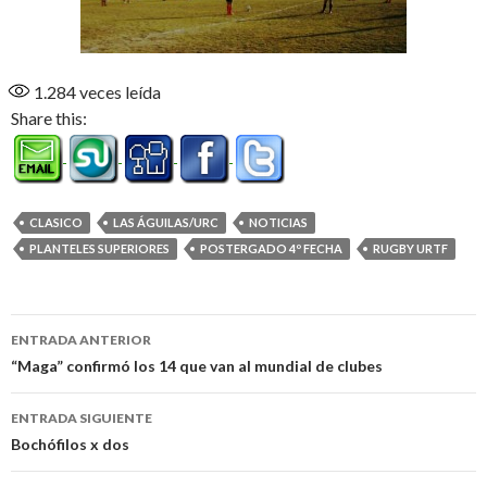
1.284
veces leída
Share this:
CLASICO
LAS ÁGUILAS/URC
NOTICIAS
PLANTELES SUPERIORES
POSTERGADO 4º FECHA
RUGBY URTF
Navegación
ENTRADA ANTERIOR
de
“Maga” confirmó los 14 que van al mundial de clubes
entradas
ENTRADA SIGUIENTE
Bochófilos x dos