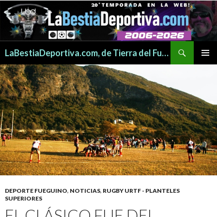
Buscar
LaBestiaDeportiva.com, de Tierra del Fuego para todo el mundo
SALTAR
MENÚ
AL
PRINCI
CONTENIDO
DEPORTE FUEGUINO
,
NOTICIAS
,
RUGBY URTF - PLANTELES
SUPERIORES
EL CLÁSICO FUE DEL