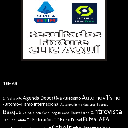
TEMAS
Automovilismo
Agenda Deportiva
Atletismo
1° fecha
AFA
Automovilismo Internacional
Automovilismo Nacional
Balance
Entrevista
Básquet
CAU
Champions League
Copa Libertadores
Futsal AFA
Federación TDF
Futsal
F1
Esquí de Fondo
Final
Fútbol