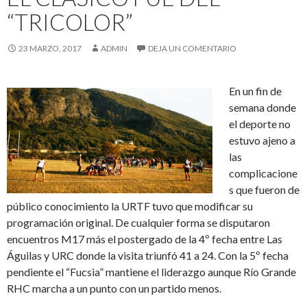
“TRICOLOR”
23 MARZO, 2017
ADMIN
DEJA UN COMENTARIO
En un fin de
semana donde
el deporte no
estuvo ajeno a
las
complicacione
s que fueron de
público conocimiento la URTF tuvo que modificar su
programación original. De cualquier forma se disputaron
encuentros M17 más el postergado de la 4º fecha entre Las
Águilas y URC donde la visita triunfó 41 a 24. Con la 5º fecha
pendiente el “Fucsia” mantiene el liderazgo aunque Río Grande
RHC marcha a un punto con un partido menos.