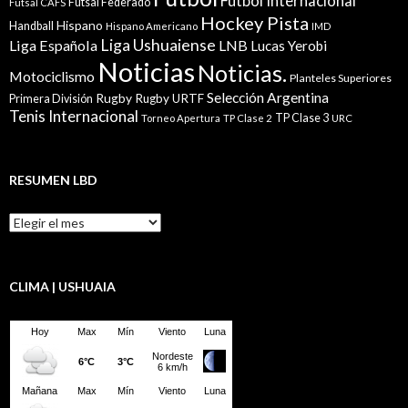
Fútbol Internacional
Futsal Federado
Futsal CAFS
Hockey Pista
Hispano
Handball
Hispano Americano
IMD
Liga Ushuaiense
Liga Española
LNB
Lucas Yerobi
Noticias
Noticias.
Motociclismo
Planteles Superiores
Selección Argentina
Rugby
Rugby URTF
Primera División
Tenis Internacional
TP Clase 3
Torneo Apertura
TP Clase 2
URC
RESUMEN LBD
Resumen
LBD
CLIMA | USHUAIA