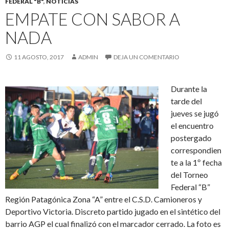
FEDERAL "B"
,
NOTICIAS
EMPATE CON SABOR A
NADA
11 AGOSTO, 2017
ADMIN
DEJA UN COMENTARIO
Durante la
tarde del
jueves se jugó
el encuentro
postergado
correspondien
te a la 1º fecha
del Torneo
Federal “B”
Región Patagónica Zona “A” entre el C.S.D. Camioneros y
Deportivo Victoria. Discreto partido jugado en el sintético del
barrio AGP el cual finalizó con el marcador cerrado. La foto es