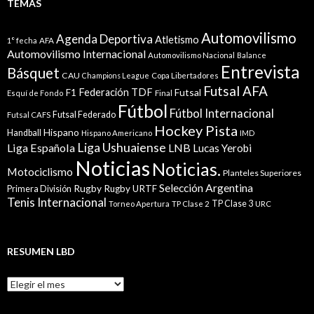
TEMAS
Automovilismo
Agenda Deportiva
Atletismo
1° fecha
AFA
Automovilismo Internacional
Automovilismo Nacional
Balance
Entrevista
Básquet
CAU
Champions League
Copa Libertadores
Futsal AFA
Federación TDF
Futsal
F1
Esquí de Fondo
Final
Fútbol
Fútbol Internacional
Futsal Federado
Futsal CAFS
Hockey Pista
Hispano
Handball
Hispano Americano
IMD
Liga Ushuaiense
Liga Española
LNB
Lucas Yerobi
Noticias
Noticias.
Motociclismo
Planteles Superiores
Selección Argentina
Rugby
Rugby URTF
Primera División
Tenis Internacional
TP Clase 3
Torneo Apertura
TP Clase 2
URC
RESUMEN LBD
Resumen
LBD