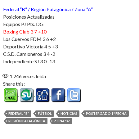
Federal “B” / Región Patagónica / Zona “A”
Posiciones Actualizadas
Equipos PJ Pts. DG
Boxing Club 3 7 +10
Los Cuervos FDM 3 6 +2
Deportivo Victoria 4 5 +3
C.S.D. Camioneros 3 4 -2
Independiente SJ 3 0 -13
1.246
veces leída
Share this:
FEDERAL "B"
FÚTBOL
NOTICIAS
POSTERGADO 1º FECHA
REGIÓN PATAGÓNICA
ZONA "A"