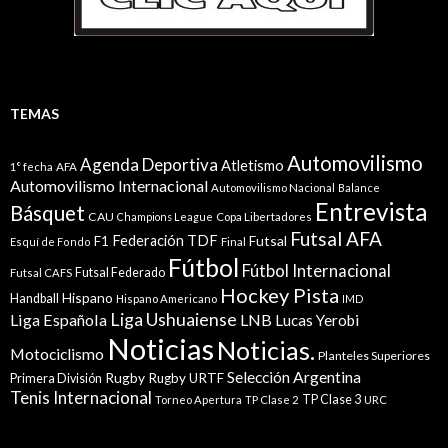
TEMAS
Automovilismo
Agenda Deportiva
Atletismo
1° fecha
AFA
Automovilismo Internacional
Automovilismo Nacional
Balance
Entrevista
Básquet
CAU
Champions League
Copa Libertadores
Futsal AFA
Federación TDF
Futsal
F1
Esquí de Fondo
Final
Fútbol
Fútbol Internacional
Futsal Federado
Futsal CAFS
Hockey Pista
Hispano
Handball
Hispano Americano
IMD
Liga Ushuaiense
Liga Española
LNB
Lucas Yerobi
Noticias
Noticias.
Motociclismo
Planteles Superiores
Selección Argentina
Rugby
Rugby URTF
Primera División
Tenis Internacional
TP Clase 3
Torneo Apertura
TP Clase 2
URC