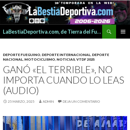
Buscar
LaBestiaDeportiva.com, de Tierra del Fuego para todo el mundo
SALTAR
MENÚ
AL
PRINCI
CONTENIDO
DEPORTE FUEGUINO
,
DEPORTE INTERNACIONAL
,
DEPORTE
NACIONAL
,
MOTOCICLISMO
,
NOTICIAS
,
VTDF 2025
GANÓ «EL TERRIBLE», NO
IMPORTA CUANDO LO LEAS
(AUDIO)
25 MARZO, 2025
ADMIN
DEJA UN COMENTARIO