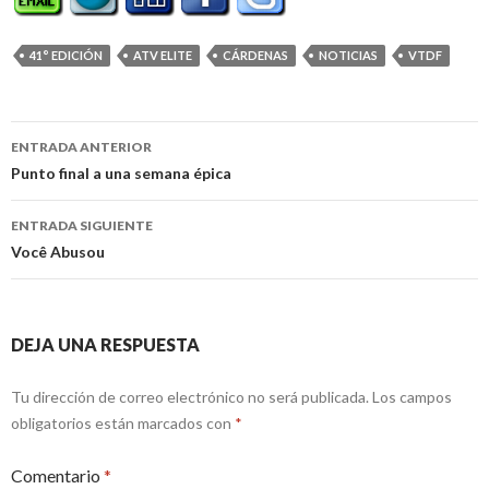
41° EDICIÓN
ATV ELITE
CÁRDENAS
NOTICIAS
VTDF
Navegación
ENTRADA ANTERIOR
de
Punto final a una semana épica
entradas
ENTRADA SIGUIENTE
Você Abusou
DEJA UNA RESPUESTA
Tu dirección de correo electrónico no será publicada.
Los campos
obligatorios están marcados con
*
Comentario
*