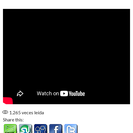
1.265
veces leída
Share this: