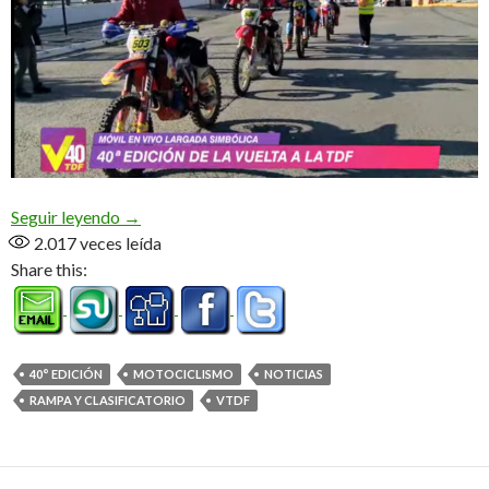
136 pilotos en línea de largada
Seguir leyendo
→
2.017
veces leída
Share this:
40° EDICIÓN
MOTOCICLISMO
NOTICIAS
RAMPA Y CLASIFICATORIO
VTDF