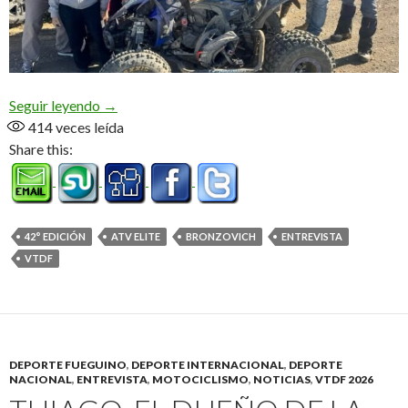
«La idea era ver si volvíamos a ser competitivos, 
Seguir leyendo
→
414
veces leída
Share this:
42° EDICIÓN
ATV ELITE
BRONZOVICH
ENTREVISTA
VTDF
DEPORTE FUEGUINO
,
DEPORTE INTERNACIONAL
,
DEPORTE
NACIONAL
,
ENTREVISTA
,
MOTOCICLISMO
,
NOTICIAS
,
VTDF 2026