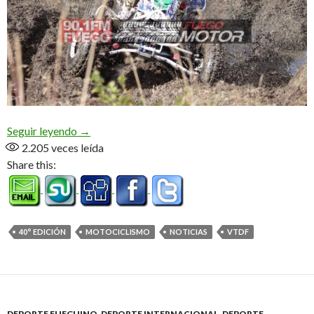
Lenti y Cárdenas, los dueños de la 40° edición
Seguir leyendo
→
2.205
veces leída
Share this:
40° EDICIÓN
MOTOCICLISMO
NOTICIAS
VTDF
DEPORTE FUEGUINO
,
DEPORTE INTERNACIONAL
,
DEPORTE