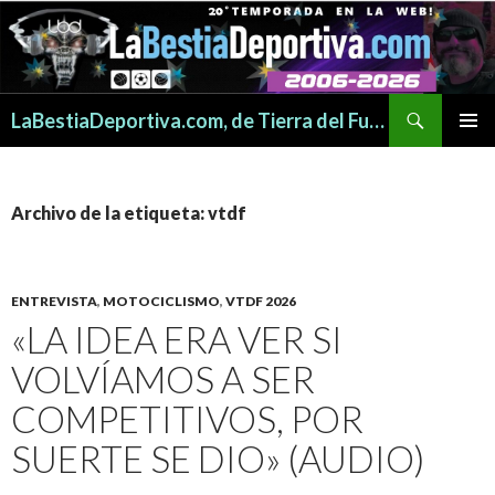
Buscar
LaBestiaDeportiva.com, de Tierra del Fuego para todo el mundo
SALTAR
MENÚ
AL
PRINCI
CONTENIDO
Archivo de la etiqueta: vtdf
ENTREVISTA
,
MOTOCICLISMO
,
VTDF 2026
«LA IDEA ERA VER SI
VOLVÍAMOS A SER
COMPETITIVOS, POR
SUERTE SE DIO» (AUDIO)