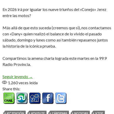
En 2026 irá por igualar los nueve triunfos del «Conejo» Jerez
entre las motos?
Más allá de que esto suceda (creemos que si), nos contactamos
con «Dany» quien realizó el balance de lo vivido el pasado
sábado, domingo y lunes como así también repasamos juntos
la historia de la icónica prueba.
Compartimos la amena charla lograda este martes en la 99.9
Radio Provincia.
Ganó «El Terrible», no importa cuando lo leas (Au
Seguir leyendo
→
1.260
veces leída
Share this:
41° EDICIÓN
ATV ELITE
CÁRDENAS
NOTICIAS
VTDF