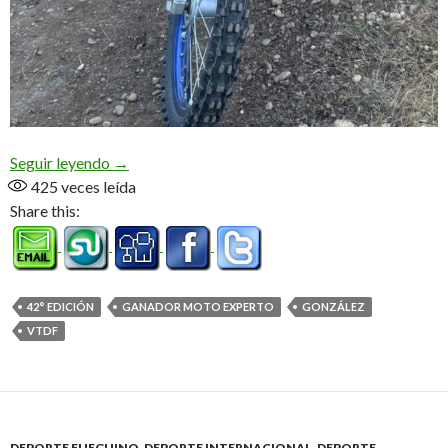
Thiago, el dueño de la 42° edición (Audio)
Seguir leyendo
→
425
veces leída
Share this:
42° EDICIÓN
GANADOR MOTO EXPERTO
GONZÁLEZ
VTDF
DEPORTE FUEGUINO
,
DEPORTE INTERNACIONAL
,
DEPORTE