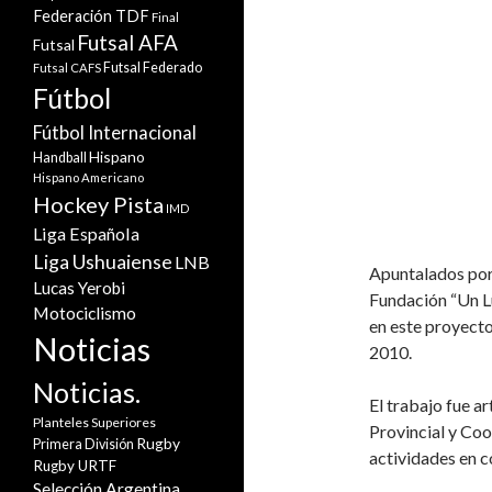
Federación TDF
Final
Futsal AFA
Futsal
Futsal Federado
Futsal CAFS
Fútbol
Fútbol Internacional
Hispano
Handball
Hispano Americano
Hockey Pista
IMD
Liga Española
Liga Ushuaiense
LNB
Apuntalados por 
Lucas Yerobi
Fundación “Un Lu
Motociclismo
en este proyecto
Noticias
2010.
Noticias.
El trabajo fue a
Planteles Superiores
Provincial y Coo
Rugby
Primera División
actividades en c
Rugby URTF
Selección Argentina