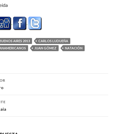
eída
BUENOS AIRES 2013
CARLOS LUDUEÑA
APANAMERICANOS
JUAN GÓMEZ
NATACIÓN
ón
IOR
ro
NTE
aia