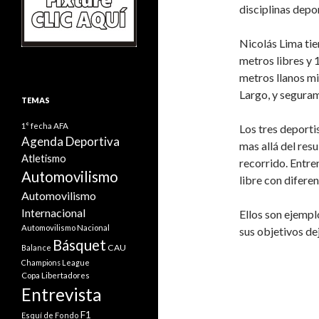
disciplinas depo
Nicolás Lima ti
metros libres y 
metros llanos m
Largo, y seguram
TEMAS
1° fecha
AFA
Los tres deporti
Agenda Deportiva
mas allá del res
Atletismo
recorrido. Entren
Automovilismo
libre con difere
Automovilismo
Internacional
Ellos son ejempl
Automovilismo Nacional
sus objetivos de
Básquet
CAU
Balance
Champions League
Copa Libertadores
Entrevista
F1
Esquí de Fondo