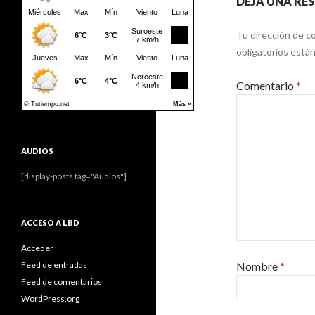
DEJA UNA RE
Tu dirección de co
obligatorios est
Comentario
*
AUDIOS
[display-posts tag="Audios"]
ACCESO A LBD
Acceder
Nombre
*
Feed de entradas
Feed de comentarios
WordPress.org