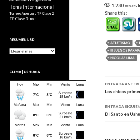
1.230
veces l
Tenis Internacional
Share this:
Torneo Apertura
TP Clase 2
TP Clase 3
URC
RESUMEN LBD
ATLETISMO
III JUEGOS PAR
Resumen
LBD
NICOLÁS LIMA
CLIMA | USHUAIA
Navegaci
ENTRADA ANTER
de
Los chicos prime
entradas
ENTRADA SIGUIE
Di Santo en Ushu