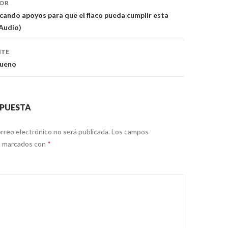
IOR
ando apoyos para que el flaco pueda cumplir esta
Audio)
NTE
bueno
SPUESTA
rreo electrónico no será publicada.
Los campos
án marcados con
*