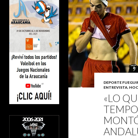
DEPORTE FUEGU
ENTREVISTA
,
HOC
«LO Q
TEMPO
MONTÓ
ANDAL