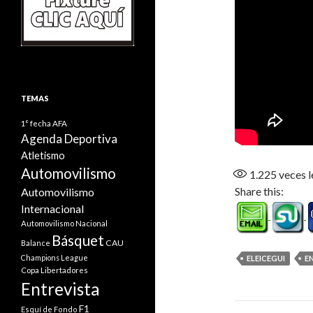
TEMAS
1° fecha
AFA
Agenda Deportiva
Atletismo
Automovilismo
1.225
veces l
Share this:
Automovilismo
Internacional
Automovilismo Nacional
Básquet
CAU
Balance
Champions League
ELEICEGUI
E
Copa Libertadores
Entrevista
Navegaci
F1
Esquí de Fondo