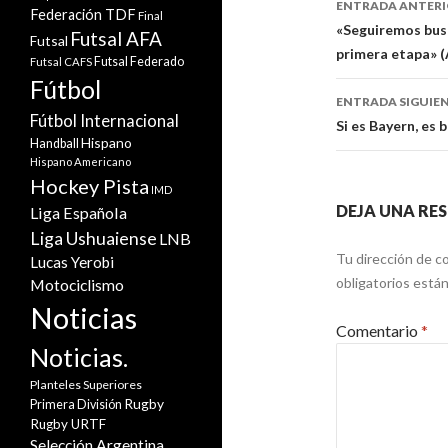
ENTRADA ANTER
Federación TDF
Final
de
«Seguiremos busc
Futsal AFA
Futsal
primera etapa» (
entradas
Futsal Federado
Futsal CAFS
Fútbol
ENTRADA SIGUIE
Fútbol Internacional
Si es Bayern, es 
Hispano
Handball
Hispano Americano
Hockey Pista
IMD
DEJA UNA RE
Liga Española
Liga Ushuaiense
LNB
Tu dirección de co
Lucas Yerobi
obligatorios est
Motociclismo
Noticias
Comentario
*
Noticias.
Planteles Superiores
Rugby
Primera División
Rugby URTF
Selección Argentina