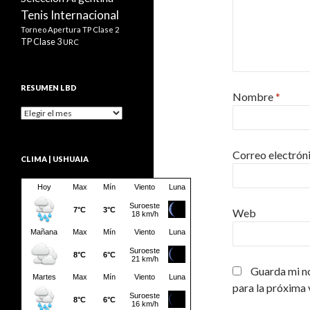
Tenis Internacional
Torneo Apertura
TP Clase 2
TP Clase 3
URC
RESUMEN LBD
Nombre
*
Resumen
LBD
Correo electrón
CLIMA | USHUAIA
Web
Guarda mi n
para la próxima