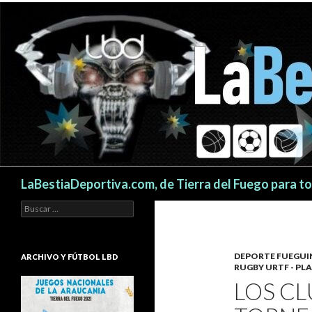
Buscar
LaBestiaDeportiva.com, de Tierra del Fuego para t
Buscar:
DEPORTE FUEGU
ARCHIVO Y FÚTBOL LBD
RUGBY URTF - PL
LOS CL