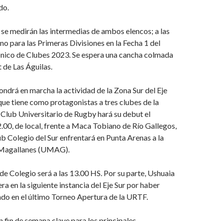
do.
 se medirán las intermedias de ambos elencos; a las
rno para las Primeras Divisiones en la Fecha 1 del
nico de Clubes 2023. Se espera una cancha colmada
t de Las Águilas.
ondrá en marcha la actividad de la Zona Sur del Eje
ue tiene como protagonistas a tres clubes de la
Club Universitario de Rugby hará su debut el
.00, de local, frente a Maca Tobiano de Río Gallegos,
b Colegio del Sur enfrentará en Punta Arenas a la
 Magallanes (UMAG).
de Colegio será a las 13.00 HS. Por su parte, Ushuaia
a en la siguiente instancia del Eje Sur por haber
do en el último Torneo Apertura de la URTF.
n fin de semana clave para los principales