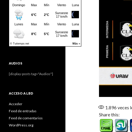
AUDIOS
[display-posts tag="Audios"]
ACCESO A LBD
Acceder
1.896
veces l
Feed de entradas
Share this:
Feed de comentarios
WordPress.org