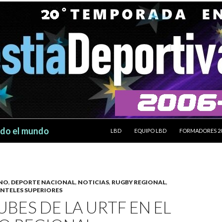
SALTAR AL CONTENIDO
odo el mundo
LBD
EQUIPO LBD
FORMADORES 2
INO
,
DEPORTE NACIONAL
,
NOTICIAS
,
RUGBY REGIONAL
,
ANTELES SUPERIORES
UBES DE LA URTF EN EL