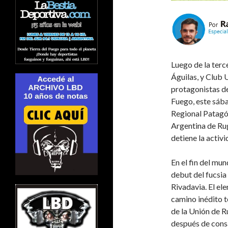
Luego de la terc
Águilas, y Club 
protagonistas de
Fuego, este sába
Regional Patagó
Argentina de Rug
detiene la activi
En el fin del mun
debut del fucsi
Rivadavia. El el
camino inédito t
de la Unión de R
después de cons