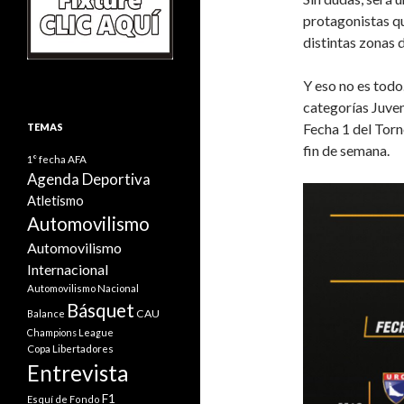
protagonistas qu
distintas zonas 
Y eso no es todo
categorías Juve
Fecha 1 del Tor
TEMAS
fin de semana.
1° fecha
AFA
Agenda Deportiva
Atletismo
Automovilismo
Automovilismo
Internacional
Automovilismo Nacional
Básquet
CAU
Balance
Champions League
Copa Libertadores
Entrevista
F1
Esquí de Fondo