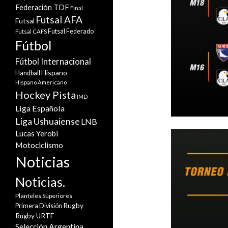
Federación TDF
Final
Futsal AFA
Futsal
Futsal Federado
Futsal CAFS
Fútbol
Fútbol Internacional
Hispano
Handball
Hispano Americano
Hockey Pista
IMD
Liga Española
Liga Ushuaiense
LNB
Lucas Yerobi
Motociclismo
Noticias
Noticias.
Planteles Superiores
Rugby
Primera División
Rugby URTF
Selección Argentina