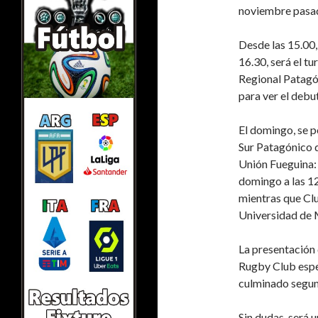
noviembre pasa
Desde las 15.00,
16.30, será el tu
Regional Patagó
para ver el debu
El domingo, se p
Sur Patagónico q
Unión Fueguina: 
domingo a las 12
mientras que Clu
Universidad de
La presentación 
Rugby Club esper
culminado segun
Sin dudas, será u