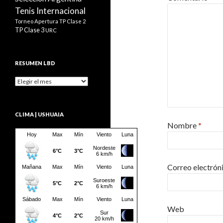
Tenis Internacional
Torneo Apertura
TP Clase 2
TP Clase 3
URC
RESUMEN LBD
Resumen
LBD
CLIMA | USHUAIA
Nombre
*
Correo electrón
Web