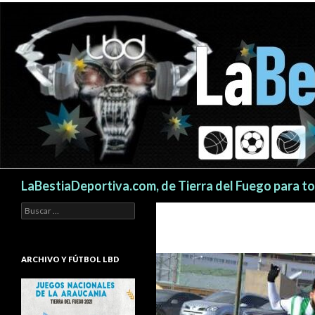
Buscar
LaBestiaDeportiva.com, de Tierra del Fuego para t
Buscar:
ARCHIVO Y FÚTBOL LBD