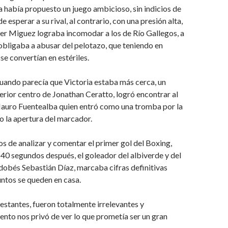
a había propuesto un juego ambicioso, sin indicios de
e esperar a su rival, al contrario, con una presión alta,
ier Miguez lograba incomodar a los de Río Gallegos, a
 obligaba a abusar del pelotazo, que teniendo en
 se convertían en estériles.
uando parecía que Victoria estaba más cerca, un
rior centro de Jonathan Ceratto, logró encontrar al
 Mauro Fuentealba quien entró como una tromba por la
 la apertura del marcador.
 de analizar y comentar el primer gol del Boxing,
40 segundos después, el goleador del albiverde y del
dobés Sebastián Díaz, marcaba cifras definitivas
untos se queden en casa.
estantes, fueron totalmente irrelevantes y
ento nos privó de ver lo que prometía ser un gran