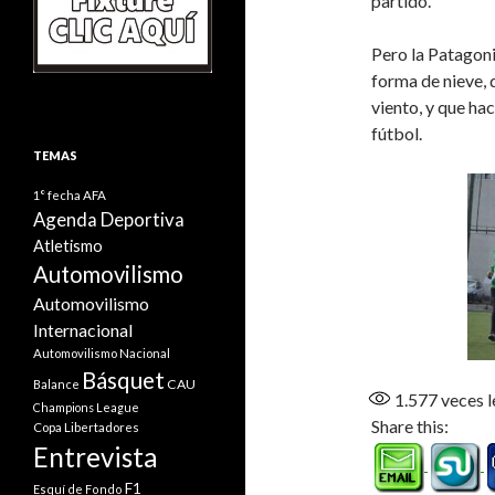
partido.
Pero la Patagoni
forma de nieve, 
viento, y que ha
fútbol.
TEMAS
1° fecha
AFA
Agenda Deportiva
Atletismo
Automovilismo
Automovilismo
Internacional
Automovilismo Nacional
Básquet
CAU
Balance
1.577
veces l
Champions League
Share this:
Copa Libertadores
Entrevista
F1
Esquí de Fondo