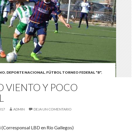
INO
,
DEPORTE NACIONAL
,
FÚTBOL TORNEO FEDERAL "B"
,
 VIENTO Y POCO
L
017
ADMIN
DEJA UN COMENTARIO
i (Corresponsal LBD en Río Gallegos)