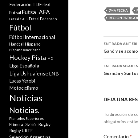
Federación TDF
Final
Futsal AFA
7MA FECHA
Futsal
REGIÓN PATAGÓ
Futsal Federado
Futsal CAFS
Fútbol
Fútbol Internacional
Navegaci
Hispano
ENTRADA ANTER
Handball
de
Hispano Americano
Ganó y se acom
Hockey Pista
IMD
entradas
Liga Española
ENTRADA SIGUIE
Liga Ushuaiense
LNB
Guzmán y Santos 
Lucas Yerobi
Motociclismo
Noticias
DEJA UNA RE
Noticias.
Tu dirección de co
Planteles Superiores
obligatorios est
Rugby
Primera División
Rugby URTF
Comentario
*
Selección Argentina