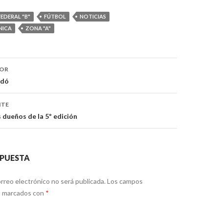
FEDERAL "B"
FÚTBOL
NOTICIAS
NICA
ZONA "A"
ón
IOR
odó
NTE
dueños de la 5º edición
SPUESTA
rreo electrónico no será publicada.
Los campos
án marcados con
*