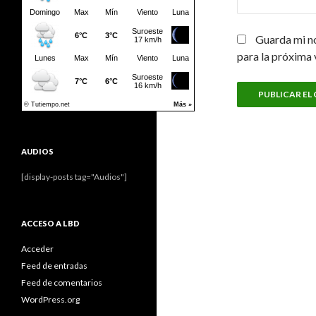
Guarda mi n
para la próxima
AUDIOS
[display-posts tag="Audios"]
ACCESO A LBD
Acceder
Feed de entradas
Feed de comentarios
WordPress.org