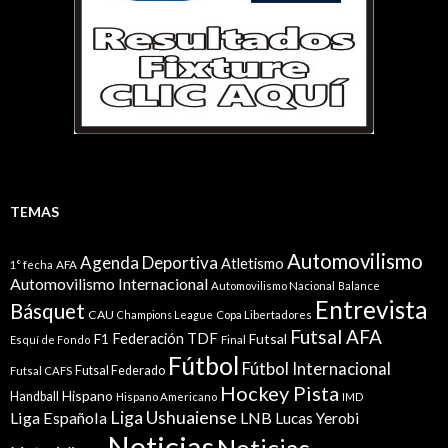
TEMAS
Automovilismo
Agenda Deportiva
Atletismo
1° fecha
AFA
Automovilismo Internacional
Automovilismo Nacional
Balance
Entrevista
Básquet
CAU
Champions League
Copa Libertadores
Futsal AFA
Federación TDF
Futsal
F1
Esquí de Fondo
Final
Fútbol
Fútbol Internacional
Futsal Federado
Futsal CAFS
Hockey Pista
Hispano
Handball
Hispano Americano
IMD
Liga Ushuaiense
Liga Española
LNB
Lucas Yerobi
Noticias
Noticias.