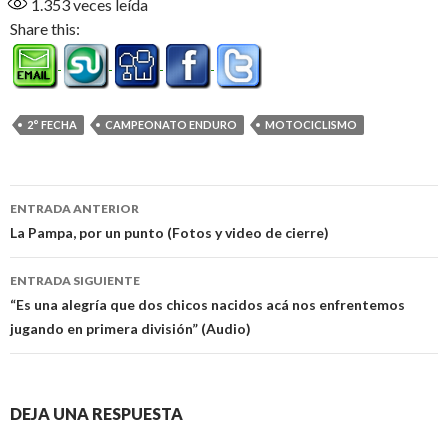
1.353
veces leída
Share this:
2° FECHA
CAMPEONATO ENDURO
MOTOCICLISMO
Navegación
ENTRADA ANTERIOR
de
La Pampa, por un punto (Fotos y video de cierre)
entradas
ENTRADA SIGUIENTE
“Es una alegría que dos chicos nacidos acá nos enfrentemos
jugando en primera división” (Audio)
DEJA UNA RESPUESTA