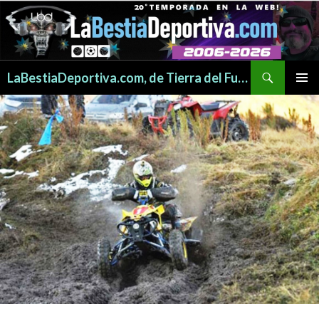
Buscar
LaBestiaDeportiva.com, de Tierra del Fuego para todo el mundo
SALTAR
MENÚ
AL
PRINCI
CONTENIDO