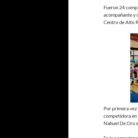
Fueron 24 compe
acompañante y de
Centro de Alto R
Por primera vez 
competidora en
Nahuel De Oro e
En la competenci