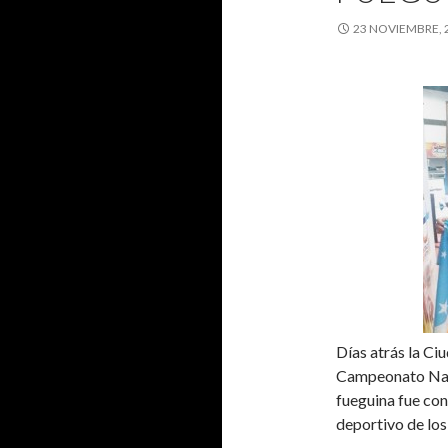
23 NOVIEMBRE, 
Días atrás la Ci
Campeonato Nac
fueguina fue con
deportivo de los