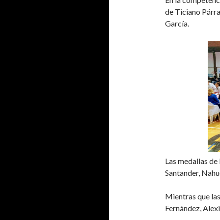
de Ticiano Párra
García.
Las medallas de 
Santander, Nahu
Mientras que la
Fernández, Alexi