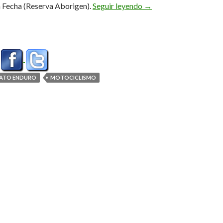
Ratificando el #1
a Fecha (Reserva Aborigen).
Seguir leyendo
→
ATO ENDURO
MOTOCICLISMO