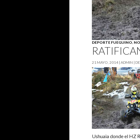
DEPORTE FUEGUINO
,
NO
RATIFICA
21 MAYO, 2014
ADMIN
DE
Ushuaia donde el HZ Ra