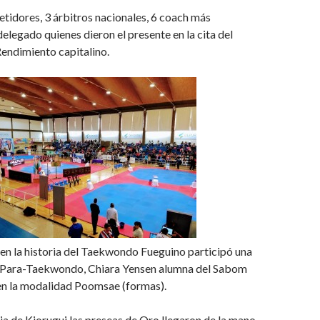
tidores, 3 árbitros nacionales, 6 coach más
legado quienes dieron el presente en la cita del
endimiento capitalino.
en la historia del Taekwondo Fueguino participó una
 Para-Taekwondo, Chiara Yensen alumna del Sabom
n la modalidad Poomsae (formas).
a de Kiorugui las preseas de Oro llegaron de la mano