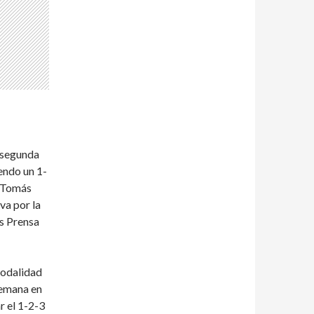
 segunda
endo un 1-
. Tomás
va por la
os Prensa
modalidad
semana en
r el 1-2-3