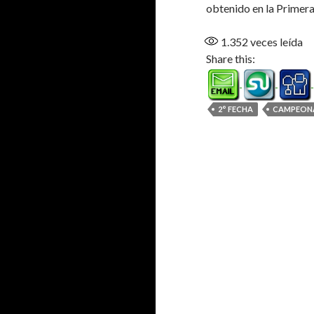
obtenido en la Primer
1.352
veces leída
Share this:
2° FECHA
CAMPEON