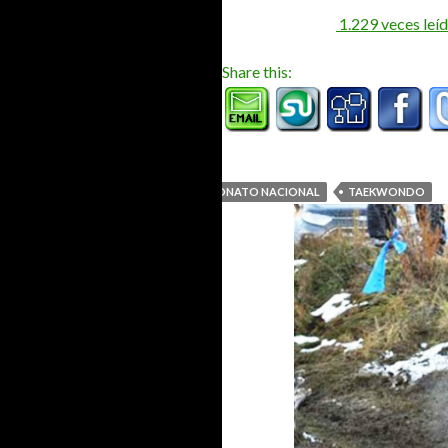
1.229
veces leí
Share this:
CAMPEONATO ENDURO
CAMPEONATO NACIONAL
TAEKWONDO