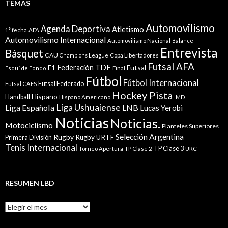
TEMAS
Automovilismo
Agenda Deportiva
Atletismo
1° fecha
AFA
Automovilismo Internacional
Automovilismo Nacional
Balance
Entrevista
Básquet
CAU
Champions League
Copa Libertadores
Futsal AFA
Federación TDF
Futsal
F1
Esquí de Fondo
Final
Fútbol
Fútbol Internacional
Futsal Federado
Futsal CAFS
Hockey Pista
Hispano
Handball
Hispano Americano
IMD
Liga Ushuaiense
Liga Española
LNB
Lucas Yerobi
Noticias
Noticias.
Motociclismo
Planteles Superiores
Selección Argentina
Rugby
Rugby URTF
Primera División
Tenis Internacional
TP Clase 3
Torneo Apertura
TP Clase 2
URC
RESUMEN LBD
Resumen
LBD