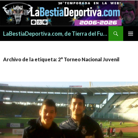
Buscar
LaBestiaDeportiva.com, de Tierra del Fuego para todo el mundo
SALTAR
MENÚ
AL
PRINCI
CONTENIDO
Archivo de la etiqueta: 2° Torneo Nacional Juvenil