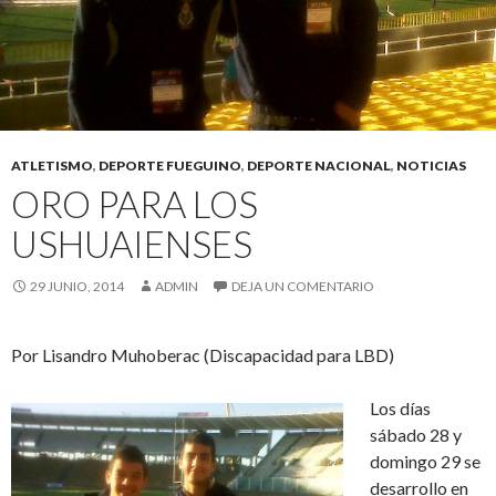
ATLETISMO
,
DEPORTE FUEGUINO
,
DEPORTE NACIONAL
,
NOTICIAS
ORO PARA LOS
USHUAIENSES
29 JUNIO, 2014
ADMIN
DEJA UN COMENTARIO
Por Lisandro Muhoberac (Discapacidad para LBD)
Los días
sábado 28 y
domingo 29 se
desarrollo en