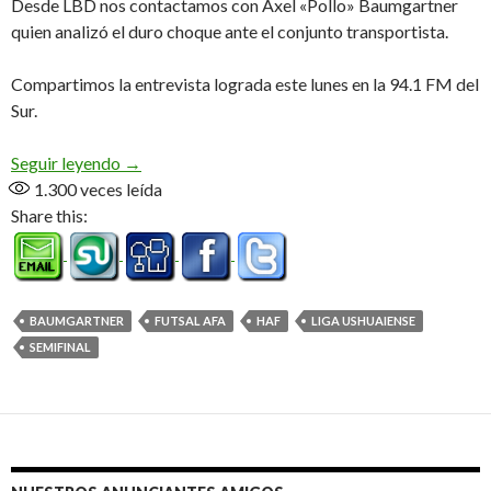
Desde LBD nos contactamos con Axel «Pollo» Baumgartner
quien analizó el duro choque ante el conjunto transportista.
Compartimos la entrevista lograda este lunes en la 94.1 FM del
Sur.
«Fue todo el partido cuesta arriba, por suerte lo 
Seguir leyendo
→
1.300
veces leída
Share this:
BAUMGARTNER
FUTSAL AFA
HAF
LIGA USHUAIENSE
SEMIFINAL