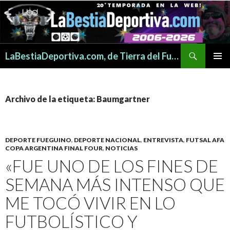
Buscar
LaBestiaDeportiva.com, de Tierra del Fuego para todo el mundo
SALTAR
MENÚ
AL
PRINCI
CONTENIDO
Archivo de la etiqueta: Baumgartner
DEPORTE FUEGUINO
,
DEPORTE NACIONAL
,
ENTREVISTA
,
FUTSAL AFA
COPA ARGENTINA FINAL FOUR
,
NOTICIAS
«FUE UNO DE LOS FINES DE
SEMANA MÁS INTENSO QUE
ME TOCÓ VIVIR EN LO
FUTBOLÍSTICO Y