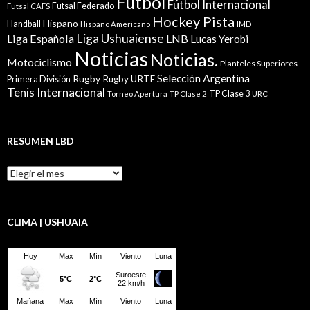
Fútbol
Fútbol Internacional
Futsal Federado
Futsal CAFS
Hockey Pista
Hispano
Handball
Hispano Americano
IMD
Liga Ushuaiense
Liga Española
LNB
Lucas Yerobi
Noticias
Noticias.
Motociclismo
Planteles Superiores
Selección Argentina
Rugby
Rugby URTF
Primera División
Tenis Internacional
TP Clase 3
Torneo Apertura
TP Clase 2
URC
RESUMEN LBD
Resumen
LBD
CLIMA | USHUAIA