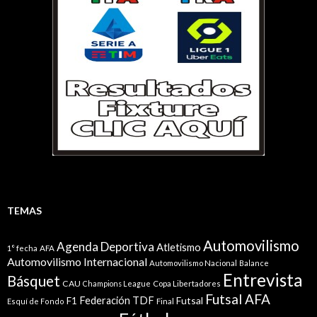
TEMAS
Automovilismo
Agenda Deportiva
Atletismo
1° fecha
AFA
Automovilismo Internacional
Automovilismo Nacional
Balance
Entrevista
Básquet
CAU
Champions League
Copa Libertadores
Futsal AFA
Federación TDF
Futsal
F1
Esquí de Fondo
Final