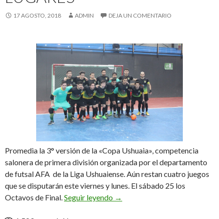
17 AGOSTO, 2018
ADMIN
DEJA UN COMENTARIO
Promedia la 3° versión de la «Copa Ushuaia», competencia
salonera de primera división organizada por el departamento
de futsal AFA de la Liga Ushuaiense. Aún restan cuatro juegos
que se disputarán este viernes y lunes. El sábado 25 los
Seis clubes para cuatro lugares
Octavos de Final.
Seguir leyendo
→