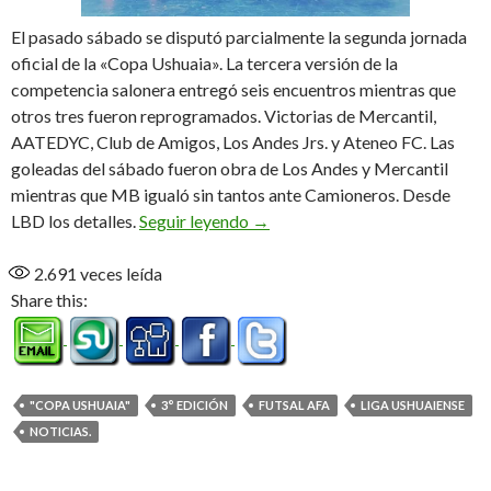
El pasado sábado se disputó parcialmente la segunda jornada
oficial de la «Copa Ushuaia». La tercera versión de la
competencia salonera entregó seis encuentros mientras que
otros tres fueron reprogramados. Victorias de Mercantil,
AATEDYC, Club de Amigos, Los Andes Jrs. y Ateneo FC. Las
goleadas del sábado fueron obra de Los Andes y Mercantil
mientras que MB igualó sin tantos ante Camioneros. Desde
Fecha parcial
LBD los detalles.
Seguir leyendo
→
2.691
veces leída
Share this:
"COPA USHUAIA"
3° EDICIÓN
FUTSAL AFA
LIGA USHUAIENSE
NOTICIAS.