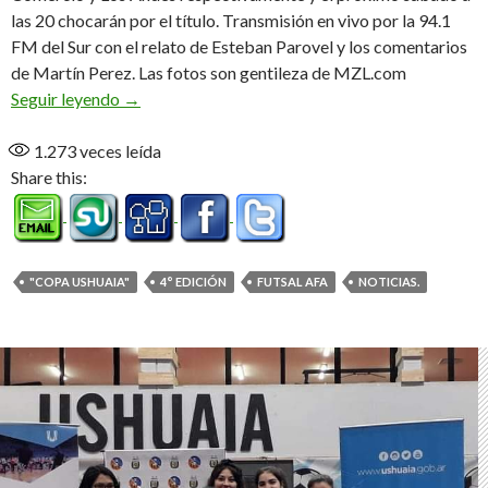
las 20 chocarán por el título. Transmisión en vivo por la 94.1
FM del Sur con el relato de Esteban Parovel y los comentarios
de Martín Perez. Las fotos son gentileza de MZL.com
Definen los dos mejores
Seguir leyendo
→
1.273
veces leída
Share this:
"COPA USHUAIA"
4° EDICIÓN
FUTSAL AFA
NOTICIAS.