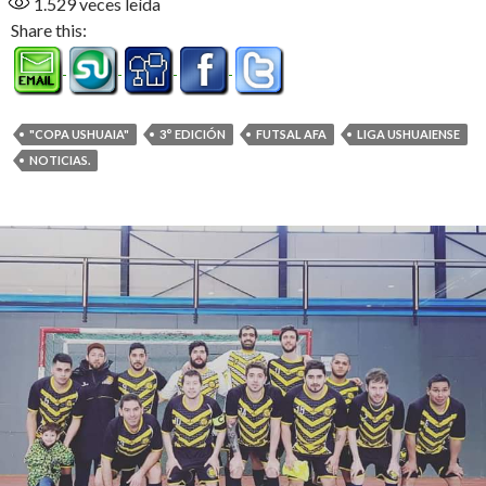
1.529
veces leída
Share this:
"COPA USHUAIA"
3° EDICIÓN
FUTSAL AFA
LIGA USHUAIENSE
NOTICIAS.