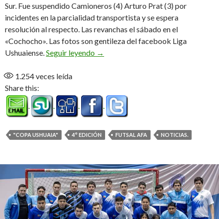
Sur. Fue suspendido Camioneros (4) Arturo Prat (3) por
incidentes en la parcialidad transportista y se espera
resolución al respecto. Las revanchas el sábado en el
«Cochocho». Las fotos son gentileza del facebook Liga
Arrancó la 4° edición
Ushuaiense.
Seguir leyendo
→
1.254
veces leída
Share this:
"COPA USHUAIA"
4° EDICIÓN
FUTSAL AFA
NOTICIAS.