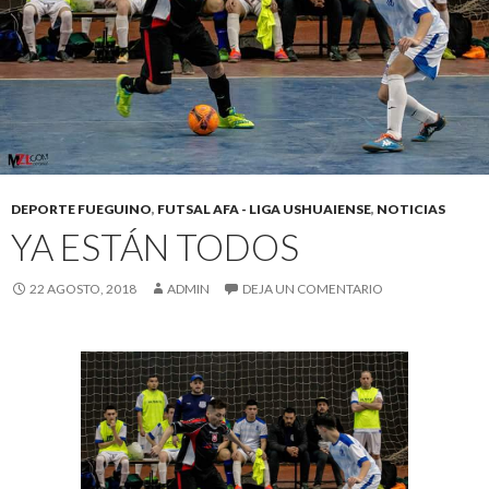
DEPORTE FUEGUINO
,
FUTSAL AFA - LIGA USHUAIENSE
,
NOTICIAS
YA ESTÁN TODOS
22 AGOSTO, 2018
ADMIN
DEJA UN COMENTARIO