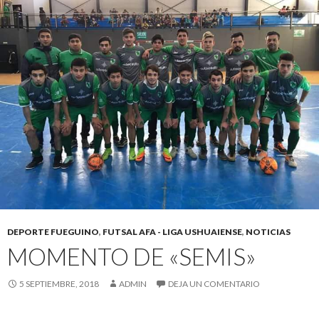
DEPORTE FUEGUINO
,
FUTSAL AFA - LIGA USHUAIENSE
,
NOTICIAS
MOMENTO DE «SEMIS»
5 SEPTIEMBRE, 2018
ADMIN
DEJA UN COMENTARIO