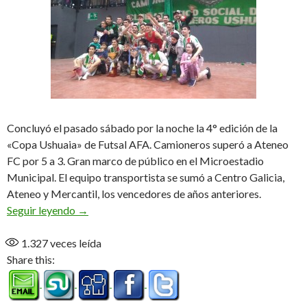
Concluyó el pasado sábado por la noche la 4° edición de la
«Copa Ushuaia» de Futsal AFA. Camioneros superó a Ateneo
FC por 5 a 3. Gran marco de público en el Microestadio
Municipal. El equipo transportista se sumó a Centro Galicia,
Ateneo y Mercantil, los vencedores de años anteriores.
El «Camión» levantó la Copa por primera vez
Seguir leyendo
→
1.327
veces leída
Share this: