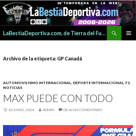
Buscar
LaBestiaDeportiva.com, de Tierra del Fuego para todo el mundo
SALTAR
MENÚ
AL
PRINCI
CONTENIDO
Archivo de la etiqueta: GP Canadá
AUTOMOVILISMO INTERNACIONAL
,
DEPORTE INTERNACIONAL
,
F1
,
NOTICIAS
MAX PUEDE CON TODO
10 JUNIO, 2024
ADMIN
DEJA UN COMENTARIO