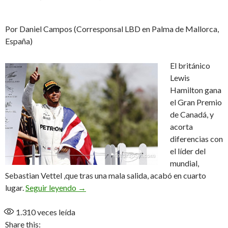
Por Daniel Campos (Corresponsal LBD en Palma de Mallorca,
España)
El británico
Lewis
Hamilton gana
el Gran Premio
de Canadá, y
acorta
diferencias con
el líder del
mundial,
Sebastian Vettel ,que tras una mala salida, acabó en cuarto
Hamilton le mete presión a Vettel
lugar.
Seguir leyendo
→
1.310
veces leída
Share this: