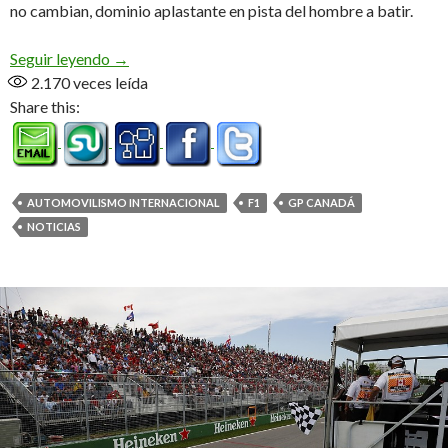
no cambian, dominio aplastante en pista del hombre a batir.
Max puede con todo
Seguir leyendo
→
2.170
veces leída
Share this:
AUTOMOVILISMO INTERNACIONAL
F1
GP CANADÁ
NOTICIAS