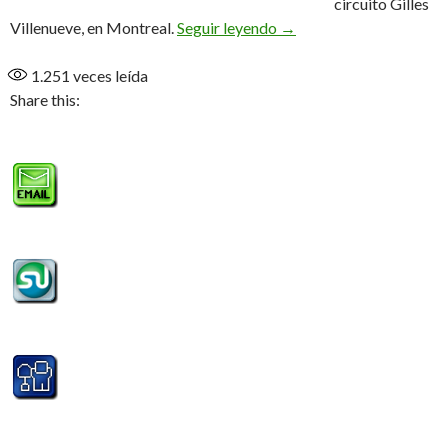
circuito Gilles
Hamilton, por gentileza 
Villenueve, en Montreal.
Seguir leyendo
→
1.251
veces leída
Share this: