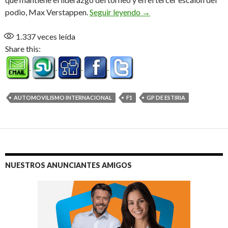
Hamilton sin resistencia
podio, Max Verstappen.
Seguir leyendo
→
1.337
veces leída
Share this:
AUTOMOVILISMO INTERNACIONAL
F1
GP DE ESTIRIA
NUESTROS ANUNCIANTES AMIGOS