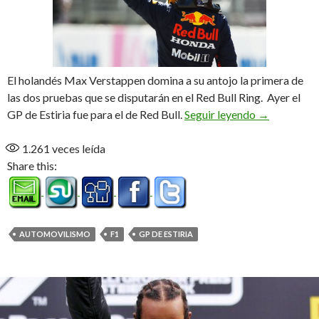
El holandés Max Verstappen domina a su antojo la primera de
las dos pruebas que se disputarán en el Red Bull Ring. Ayer el
Verstappen 
GP de Estiria fue para el de Red Bull.
Seguir leyendo
→
1.261
veces leída
Share this:
AUTOMOVILISMO
F1
GP DE ESTIRIA