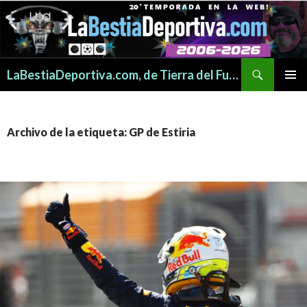
Buscar
LaBestiaDeportiva.com, de Tierra del Fuego para todo el mundo
SALTAR
MENÚ
AL
PRINCI
CONTENIDO
Archivo de la etiqueta: GP de Estiria