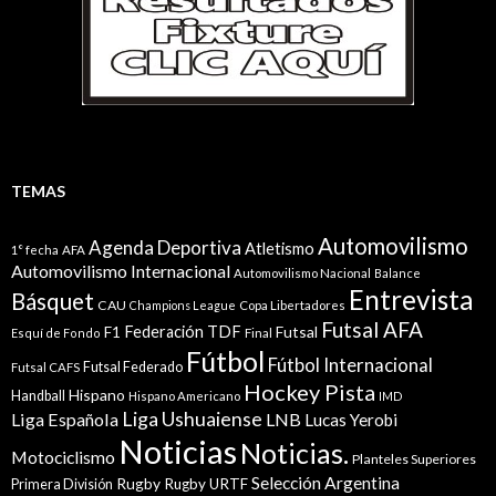
TEMAS
Automovilismo
Agenda Deportiva
Atletismo
1° fecha
AFA
Automovilismo Internacional
Automovilismo Nacional
Balance
Entrevista
Básquet
CAU
Champions League
Copa Libertadores
Futsal AFA
Federación TDF
Futsal
F1
Esquí de Fondo
Final
Fútbol
Fútbol Internacional
Futsal Federado
Futsal CAFS
Hockey Pista
Hispano
Handball
Hispano Americano
IMD
Liga Ushuaiense
Liga Española
LNB
Lucas Yerobi
Noticias
Noticias.
Motociclismo
Planteles Superiores
Selección Argentina
Rugby
Rugby URTF
Primera División