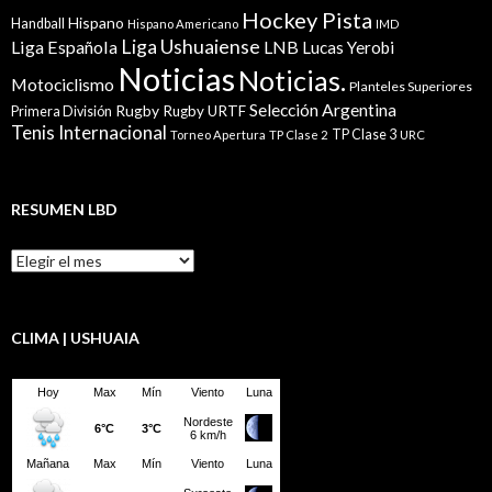
Hockey Pista
Hispano
Handball
Hispano Americano
IMD
Liga Ushuaiense
Liga Española
LNB
Lucas Yerobi
Noticias
Noticias.
Motociclismo
Planteles Superiores
Selección Argentina
Rugby
Rugby URTF
Primera División
Tenis Internacional
TP Clase 3
Torneo Apertura
TP Clase 2
URC
RESUMEN LBD
Resumen
LBD
CLIMA | USHUAIA