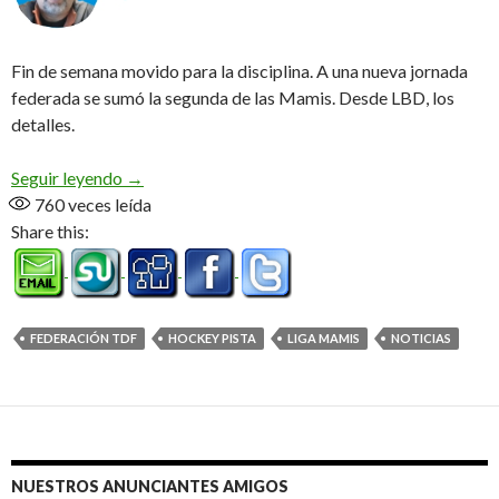
Fin de semana movido para la disciplina. A una nueva jornada
federada se sumó la segunda de las Mamis. Desde LBD, los
detalles.
Hockey por dos
Seguir leyendo
→
760
veces leída
Share this:
FEDERACIÓN TDF
HOCKEY PISTA
LIGA MAMIS
NOTICIAS
NUESTROS ANUNCIANTES AMIGOS