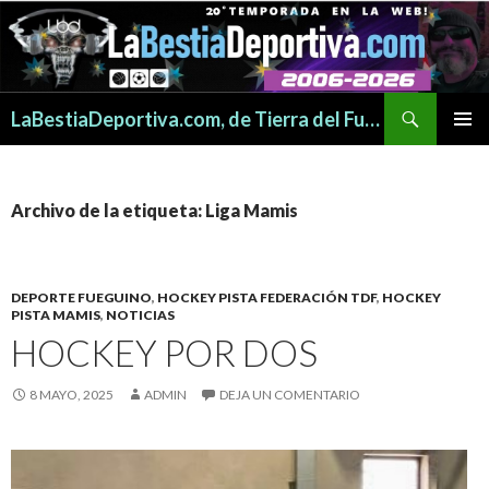
Buscar
LaBestiaDeportiva.com, de Tierra del Fuego para todo el mundo
SALTAR
MENÚ
AL
PRINCI
CONTENIDO
Archivo de la etiqueta: Liga Mamis
DEPORTE FUEGUINO
,
HOCKEY PISTA FEDERACIÓN TDF
,
HOCKEY
PISTA MAMIS
,
NOTICIAS
HOCKEY POR DOS
8 MAYO, 2025
ADMIN
DEJA UN COMENTARIO