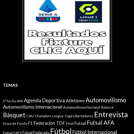
TEMAS
Automovilismo
Agenda Deportiva
Atletismo
1° fecha
AFA
Automovilismo Internacional
Automovilismo Nacional
Balance
Entrevista
Básquet
CAU
Champions League
Copa Libertadores
Futsal AFA
Federación TDF
Futsal
F1
Esquí de Fondo
Final
Fútbol
Fútbol Internacional
Futsal Federado
Futsal CAFS